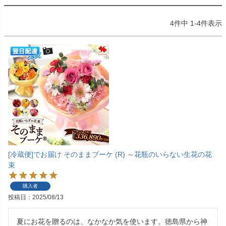
4
件中
1
-
4
件表示
[冷蔵便]でお届け そのままブーケ (R) ～花瓶のいらない生花の花
束
購入者
投稿日
2025/08/13
夏にお花を贈るのは、なかなか気を使います。徳島県から神