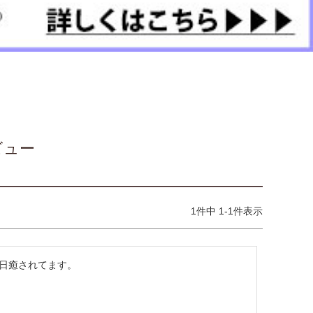
ビュー
1
件中
1
-
1
件表示
日癒されてます。