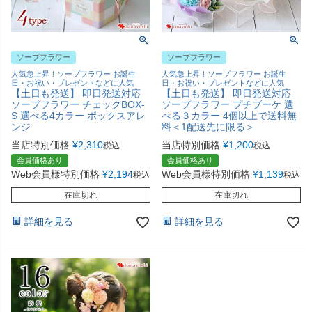
ソープフラワー
ソープフラワー
人気急上昇！ソープフラワー お誕生
人気急上昇！ソープフラワー お誕生
日・お祝い・プレゼントなどに人気
日・お祝い・プレゼントなどに人気
【土日も発送】 即日発送対応
【土日も発送】 即日発送対応
ソープフラワー チェックBOX-
ソープフラワー プチブーケ 選
S 選べる4カラー ボックスアレ
べる３カラー 4個以上で送料無
ンジ
料＜1配送先に限る＞
当店特別価格
¥
2,310
当店特別価格
¥
1,200
税込
税込
会員価格あり
会員価格あり
Web会員様特別価格
¥
2,194
Web会員様特別価格
¥
1,139
税込
税込
在庫切れ
在庫切れ
詳細を見る
詳細を見る