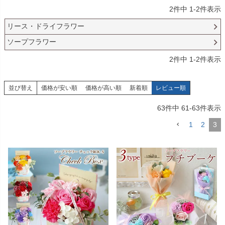
2
件中
1
-
2
件表示
リース・ドライフラワー
ソープフラワー
2
件中
1
-
2
件表示
並び替え
価格が安い順
価格が高い順
新着順
レビュー順
63
件中
61
-
63
件表示
1
2
3