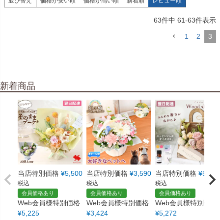
並び替え
価格が安い順
価格が高い順
新着順
レビュー順
63
件中
61
-
63
件表示
1
2
3
新着商品
当店特別価格
¥
5,500
当店特別価格
¥
3,590
当店特別価格
¥
5,550
税込
税込
税込
会員価格あり
会員価格あり
会員価格あり
Web会員様特別価格
Web会員様特別価格
Web会員様特別価格
¥
5,225
¥
3,424
¥
5,272