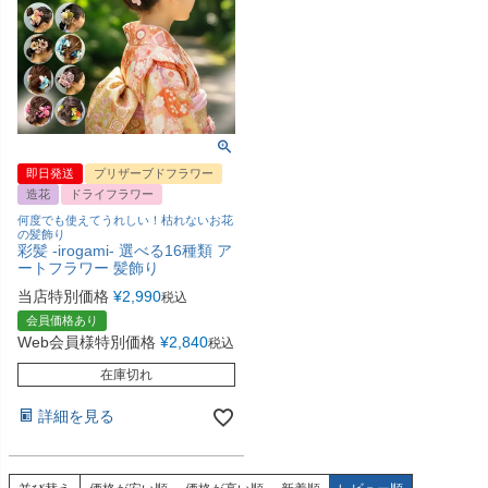
即日発送
プリザーブドフラワー
造花
ドライフラワー
何度でも使えてうれしい！枯れないお花
の髪飾り
彩髪 -irogami- 選べる16種類 ア
ートフラワー 髪飾り
当店特別価格
¥
2,990
税込
会員価格あり
Web会員様特別価格
¥
2,840
税込
在庫切れ
詳細を見る