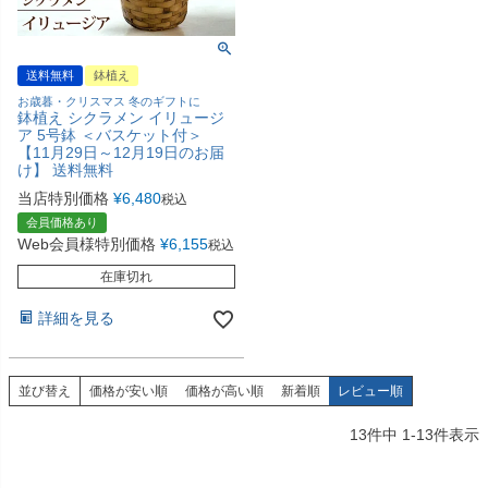
送料無料
鉢植え
お歳暮・クリスマス 冬のギフトに
鉢植え シクラメン イリュージ
ア 5号鉢 ＜バスケット付＞
【11月29日～12月19日のお届
け】 送料無料
当店特別価格
¥
6,480
税込
会員価格あり
Web会員様特別価格
¥
6,155
税込
在庫切れ
詳細を見る
並び替え
価格が安い順
価格が高い順
新着順
レビュー順
13
件中
1
-
13
件表示