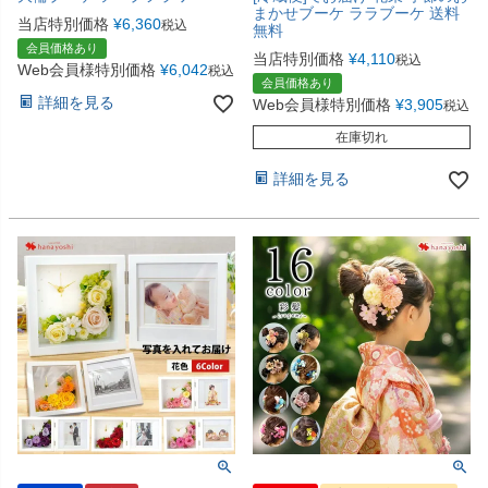
まかせブーケ ララブーケ 送料
当店特別価格
¥
6,360
税込
無料
会員価格あり
当店特別価格
¥
4,110
税込
Web会員様特別価格
¥
6,042
税込
会員価格あり
詳細を見る
Web会員様特別価格
¥
3,905
税込
在庫切れ
詳細を見る