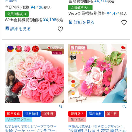
当店特別価格
¥
4,710
税込
当店特別価格
¥
4,420
税込
会員価格あり
Web会員様特別価格
¥
4,474
税込
会員価格あり
Web会員様特別価格
¥
4,198
税込
詳細を見る
詳細を見る
即日発送
送料無料
誕生日
即日発送
送料無料
誕生日
ソープフラワー
生花花束
見て＆香りで楽しむソープフラワー
季節のお花がより引き立つデザイン！
大輪ブーケ ソープフラワー
[冷蔵便]でお届け 花束 季節のお