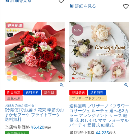
詳細を見る
詳細を見る
即日発送
送料無料
誕生日
即日発送
送料無料
生花花束
プリザーブドフラワー
お好みの色が選べる！
送料無料 プリザーブドフラワー
[冷蔵便]でお届け 花束 季節のお
コサージュ ルーチェ 選べる3カ
まかせブーケ ブライトブーケ
ラー アレンジメント ケース 軽
送料無料
量 花 おしゃれ ママ フォーマル
パーティ 受賞式 結婚式
当店特別価格
¥
6,420
税込
当店特別価格
¥
4,235
税込
会員価格あり