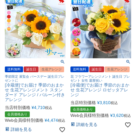
送料無料
誕生日
生花アレンジ
送料無料
誕生日
生花アレンジ
季節限定 展覧会 バースデー 誕生日プレ
花 フラワーアレンジメント 誕生日 プレ
ゼントに
ゼント 女性 還暦祝い
[冷蔵便]でお届け 季節のおまか
[冷蔵便]でお届け 季節のおまか
せ 生花アレンジメント スタン
せ 生花アレンジ ロゼッタアレ
ダード アレンジ / バルーン付き
ンジ
アレンジ
当店特別価格
¥
3,810
税込
当店特別価格
¥
4,710
税込
会員価格あり
会員価格あり
Web会員様特別価格
¥
3,620
税込
Web会員様特別価格
¥
4,474
税込
詳細を見る
詳細を見る