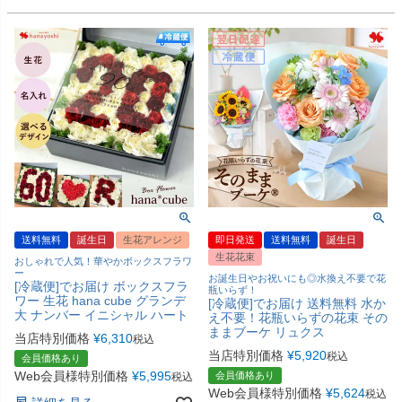
送料無料
誕生日
生花アレンジ
即日発送
送料無料
誕生日
生花花束
おしゃれで人気！華やかボックスフラワ
ー
お誕生日やお祝いにも◎水換え不要で花
[冷蔵便]でお届け ボックスフラ
瓶いらず！
ワー 生花 hana cube グランデ
[冷蔵便]でお届け 送料無料 水か
大 ナンバー イニシャル ハート
え不要！花瓶いらずの花束 その
ままブーケ リュクス
当店特別価格
¥
6,310
税込
当店特別価格
¥
5,920
税込
会員価格あり
Web会員様特別価格
¥
5,995
会員価格あり
税込
Web会員様特別価格
¥
5,624
税込