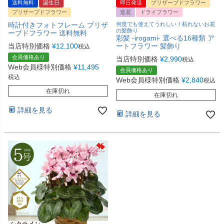
送料無料
誕生日
即日発送
プリザーブドフラワー
プリザーブドフラワー
造花
ドライフラワー
時計付きフォトフレーム プリザ
何度でも使えてうれしい！枯れないお花
の髪飾り
ーブドフラワー 送料無料
彩髪 -irogami- 選べる16種類 ア
当店特別価格
¥
12,100
ートフラワー 髪飾り
税込
会員価格あり
当店特別価格
¥
2,990
税込
Web会員様特別価格
¥
11,495
会員価格あり
税込
Web会員様特別価格
¥
2,840
税込
在庫切れ
在庫切れ
詳細を見る
詳細を見る