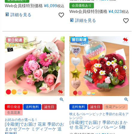
Web会員様特別価格
¥
6,099
会員価格あり
税込
Web会員様特別価格
¥
4,023
税込
詳細を見る
詳細を見る
即日発送
送料無料
誕生日
送料無料
誕生日
生花アレンジ
生花花束
映えるバルーンピックと季節のお花をア
レンジ◎
お好みの色が選べる！
[冷蔵便]でお届け 季節のおまか
[冷蔵便]でお届け 花束 季節のお
せ 生花アレンジ バルーン 5種
まかせブーケ ミディブーケ 送
料無料