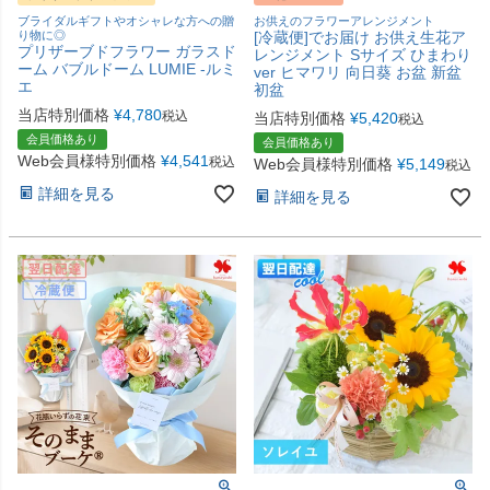
ブライダルギフトやオシャレな方への贈
お供えのフラワーアレンジメント
り物に◎
[冷蔵便]でお届け お供え生花ア
プリザーブドフラワー ガラスド
レンジメント Sサイズ ひまわり
ーム バブルドーム LUMIE -ルミ
ver ヒマワリ 向日葵 お盆 新盆
エ
初盆
当店特別価格
¥
4,780
税込
当店特別価格
¥
5,420
税込
会員価格あり
会員価格あり
Web会員様特別価格
¥
4,541
税込
Web会員様特別価格
¥
5,149
税込
詳細を見る
詳細を見る