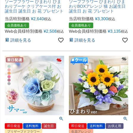
ソープフラワー ひまわり ひま
ソープフラワー ひまわり ひま
わりブーケ クリアケース付 お
わりBOXアレンジ 猫 お誕生日
誕生日 誕生日 お 花 プレゼント
誕生日 お 花 プレゼント
当店特別価格
¥
2,640
当店特別価格
¥
3,300
税込
税込
会員価格あり
会員価格あり
Web会員様特別価格
¥
2,508
Web会員様特別価格
¥
3,135
税込
税込
詳細を見る
詳細を見る
即日発送
送料無料
誕生日
即日発送
送料無料
お供え用
プリザーブドフラワー
生花アレンジ