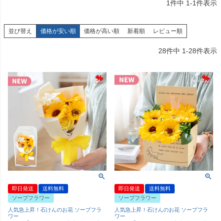
1
件中
1
-
1
件表示
並び替え
価格が安い順
価格が高い順
新着順
レビュー順
28
件中
1
-
28
件表示
即日発送
送料無料
即日発送
送料無料
ソープフラワー
ソープフラワー
人気急上昇！石けんのお花 ソープフラ
人気急上昇！石けんのお花 ソープフラ
ワー
ワー