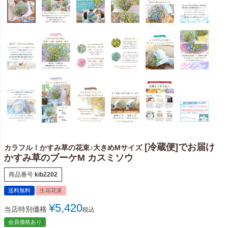
[冷蔵便]でお届け
カラフル！かすみ草の花束♪大きめMサイズ
かすみ草のブーケM カスミソウ
商品番号
kib2202
送料無料
生花花束
¥
5,420
当店特別価格
税込
会員価格あり