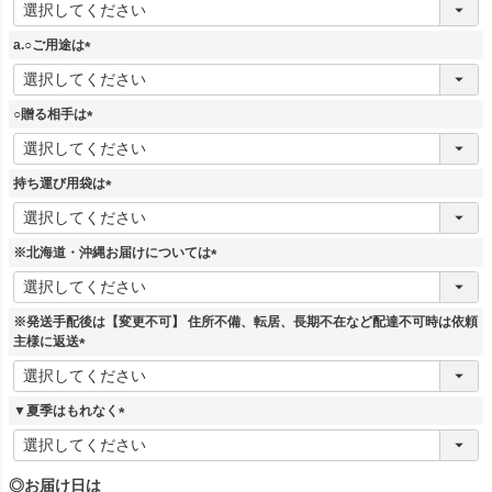
必
須
a.○ご用途は
)
(
必
須
○贈る相手は
)
(
必
須
持ち運び用袋は
)
(
必
須
※北海道・沖縄お届けについては
)
(
必
須
※発送手配後は【変更不可】 住所不備、転居、長期不在など配達不可時は依頼
)
主様に返送
(
必
須
▼夏季はもれなく
)
(
必
須
◎お届け日は