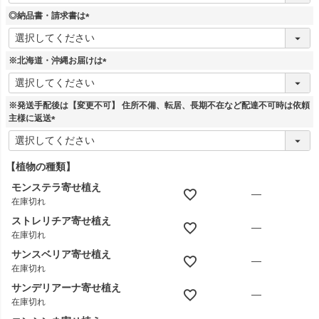
須
◎納品書・請求書は
)
(
必
須
※北海道・沖縄お届けは
)
(
必
須
※発送手配後は【変更不可】 住所不備、転居、長期不在など配達不可時は依頼
)
主様に返送
(
必
須
【植物の種類】
)
モンステラ寄せ植え
—
在庫切れ
ストレリチア寄せ植え
—
在庫切れ
サンスベリア寄せ植え
—
在庫切れ
サンデリアーナ寄せ植え
—
在庫切れ