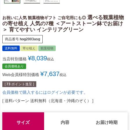
選べる観葉植物
お祝いに人気 観葉植物ギフト ご自宅用にも◎
の寄せ植え 人気の7種 ＜アートストーン鉢でお届け
＞ 育てやすい インテリアグリーン
商品番号
hog2003asg
送料無料
寄せ植え
観葉植物
¥
8,039
当店特別価格
税込
会員価格あり
¥
7,637
Web会員様特別価格
税込
[
73
ポイント進呈 ]
会員価格で購入するにはログインが必要です。
送料パターン
送料無料（北海道・沖縄のぞく）
サイズ
内容
お届け時期