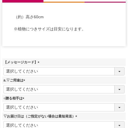
（約）高さ60cm
※植物につきサイズは目安になります。
【メッセージカード】
(
必
須
a.▽ご用途は
)
(
必
須
○贈る相手は
)
(
必
須
▽お届け日は（ご指定がない場合は最短発送）
)
(
必