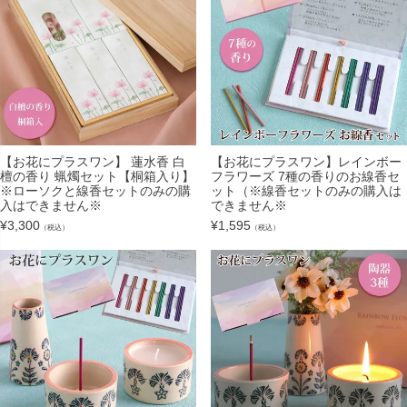
【お花にプラスワン】 蓮水香 白
【お花にプラスワン】レインボー
檀の香り 蝋燭セット【桐箱入り】
フラワーズ 7種の香りのお線香セ
※ローソクと線香セットのみの購
ット（※線香セットのみの購入は
入はできません※
できません※
¥
3,300
¥
1,595
（税込）
（税込）