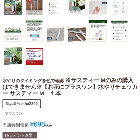
※サスティー Mのみの購入
水やりのタイミングを色で確認
はできません※【お花にプラスワン】水やりチェッカ
ー サスティー M １本
商品番号
mho2202
プラスワン
¥
698
当店特別価格
税込
[
6
ポイント進呈 ]