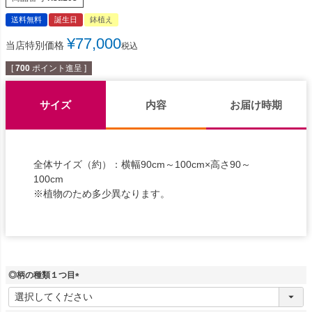
送料無料
誕生日
鉢植え
¥
77,000
当店特別価格
税込
[
700
ポイント進呈 ]
サイズ
内容
お届け時期
全体サイズ（約）：横幅90cm～100cm×高さ90～
100cm
※植物のため多少異なります。
◎柄の種類１つ目
(
必