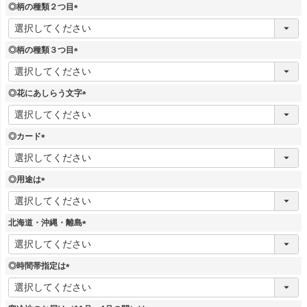
須
◎柄の種類２つ目
)
(
必
須
◎柄の種類３つ目
)
(
必
須
◎花にあしらう文字
)
(
必
須
◎カード
)
(
必
須
◎用途は
)
(
必
須
北海道・沖縄・離島
)
(
必
須
◎時間帯指定は
)
(
必
須