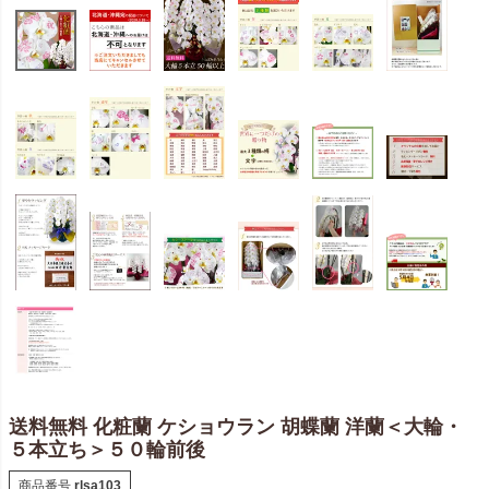
送料無料 化粧蘭 ケショウラン 胡蝶蘭 洋蘭＜大輪・
５本立ち＞５０輪前後
商品番号
rlsa103