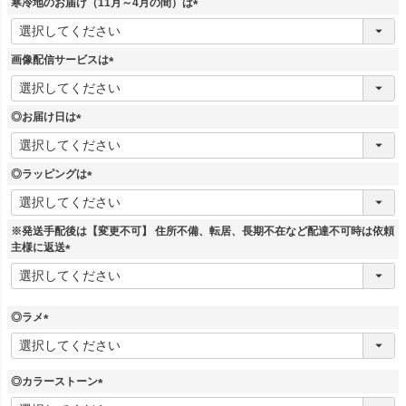
寒冷地のお届け（11月～4月の間）は
)
(
必
須
画像配信サービスは
)
(
必
須
◎お届け日は
)
(
必
須
◎ラッピングは
)
(
必
須
※発送手配後は【変更不可】 住所不備、転居、長期不在など配達不可時は依頼
)
主様に返送
(
必
須
)
◎ラメ
(
必
須
◎カラーストーン
)
(