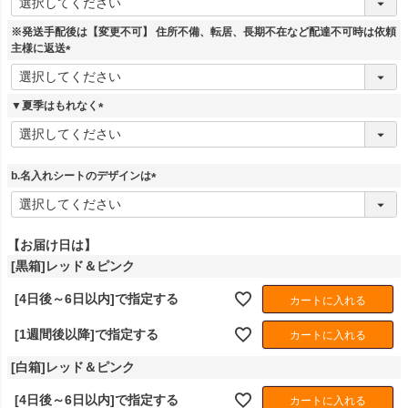
必
須
※発送手配後は【変更不可】 住所不備、転居、長期不在など配達不可時は依頼
)
主様に返送
(
必
須
▼夏季はもれなく
)
(
必
須
)
b.名入れシートのデザインは
(
必
須
【お届け日は】
)
[黒箱]レッド＆ピンク
[4日後～6日以内]で指定する
カートに入れる
[1週間後以降]で指定する
カートに入れる
[白箱]レッド＆ピンク
[4日後～6日以内]で指定する
カートに入れる