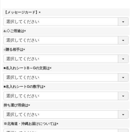
【メッセージカード】
(
必
須
a.◇ご用途は
)
(
必
須
○贈る相手は
)
(
必
須
■名入れシートB～Gの文面は
)
(
必
須
■名入れシートGの数字は
)
(
必
須
持ち運び用袋は
)
(
必
須
※北海道・沖縄お届けについては
)
(