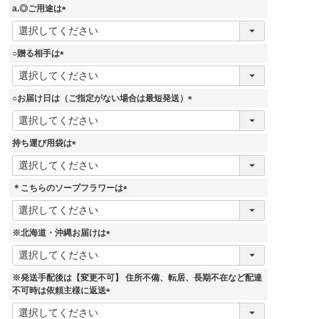
須
a.◎ご用途は
)
(
必
須
○贈る相手は
)
(
必
須
○お届け日は（ご指定がない場合は最短発送）
)
(
必
須
持ち運び用袋は
)
(
必
須
＊こちらのソープフラワーは
)
(
必
須
※北海道・沖縄お届けは
)
(
必
須
※発送手配後は【変更不可】 住所不備、転居、長期不在など配達
)
不可時は依頼主様に返送
(
必