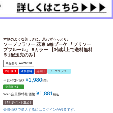
本物のような美しさに、思わずうっとり♪
ソープフラワー 花束 5輪ブーケ 「プリソー
プフルール」 5カラー 【3個以上で送料無料
※1配送先のみ】
商品番号
sor26030
即日発送
送料無料
誕生日
ソープフラワー
¥
1,980
当店特別価格
税込
会員価格あり
¥
1,881
Web会員様特別価格
税込
[
18
ポイント進呈 ]
会員価格で購入するにはログインが必要です。