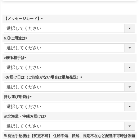
【メッセージカード】
(
必
須
a.◎ご用途は
)
(
必
須
○贈る相手は
)
(
必
須
○お届け日は（ご指定がない場合は最短発送）
)
(
必
須
持ち運び用袋は
)
(
必
須
※北海道・沖縄お届けは
)
(
必
須
※発送手配後は【変更不可】 住所不備、転居、長期不在など配達不可時は依頼