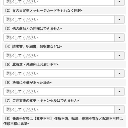
必
須
【2】父の日定型メッセージカードをもれなく同封
)
(
必
須
【3】他の商品との同梱はできません
)
(
必
須
【4】請求書、明細書、領収書などは
)
(
必
須
【5】北海道・沖縄宛はお届け不可
)
(
必
須
【6】決済に不備があった場合
)
(
必
須
【7】ご注文後の変更・キャンセルはできません
)
(
必
須
【8】発送手配後は【変更不可】 住所不備、転居、長期不在など配達不可時は
)
依頼主様に返送