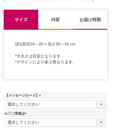
サイズ
内容
お届け時期
(約)直径20～25 × 高さ30～35 cm
*大きさは目安となります
*デザインにより多少異なります。
【メッセージカード】
(
必
須
a.◇ご用途は
)
(
必