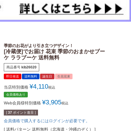
季節のお花がより引き立つデザイン！
[冷蔵便]でお届け 花束 季節のおまかせブー
ケ ララブーケ 送料無料
商品番号
kib26020
即日発送
送料無料
誕生日
生花花束
¥
4,110
当店特別価格
税込
会員価格あり
¥
3,905
Web会員様特別価格
税込
[
37
ポイント進呈 ]
会員価格で購入するにはログインが必要です。
送料パターン
送料無料（北海道・沖縄のぞく）