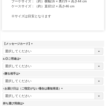
ブーケサイズ：（約）横幅16 × 奥行9 × 高さ44 cm
ケースサイズ：（約）直径12 × 高さ46 cm
※サイズは目安となります
【メッセージカード】
(
必
須
a.◎ご用途は
)
(
必
須
○贈る相手は
)
(
必
須
○お届け日は（ご指定がない場合は最短発送）
)
(
必
須
持ち運び用袋は