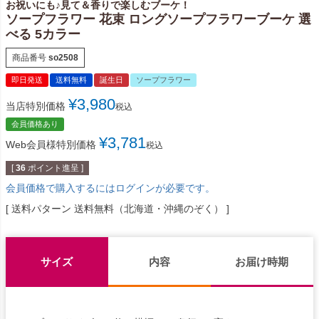
お祝いにも♪見て＆香りで楽しむブーケ！
ソープフラワー 花束 ロングソープフラワーブーケ 選
べる 5カラー
商品番号
so2508
即日発送
送料無料
誕生日
ソープフラワー
¥
3,980
当店特別価格
税込
会員価格あり
¥
3,781
Web会員様特別価格
税込
[
36
ポイント進呈 ]
会員価格で購入するにはログインが必要です。
送料パターン
送料無料（北海道・沖縄のぞく）
サイズ
内容
お届け時期