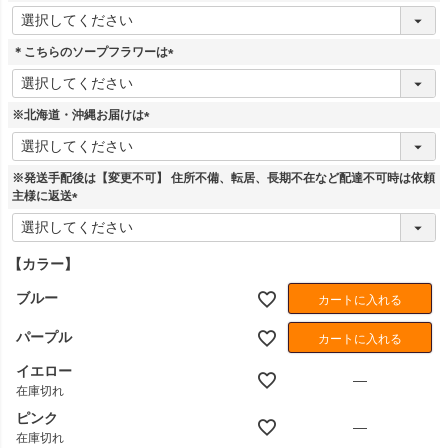
)
(
必
須
＊こちらのソープフラワーは
)
(
必
須
※北海道・沖縄お届けは
)
(
必
須
※発送手配後は【変更不可】 住所不備、転居、長期不在など配達不可時は依頼
)
主様に返送
(
必
須
【カラー】
)
ブルー
カートに入れる
パープル
カートに入れる
イエロー
—
在庫切れ
ピンク
—
在庫切れ