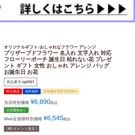
オリジナルギフト♪おしゃれなフラワー アレンジ
プリザーブドフラワー 名入れ 文字入れ 対応
フローリーポーチ 誕生日 枯れない花 プレゼ
ント ギフト 女性 おしゃれ アレンジ バッグ
お誕生日 お花
商品番号
zp2507
即日発送
送料無料
プリザーブドフラワー
¥
6,890
当店特別価格
税込
会員価格あり
¥
6,545
Web会員様特別価格
税込
[
63
ポイント進呈 ]