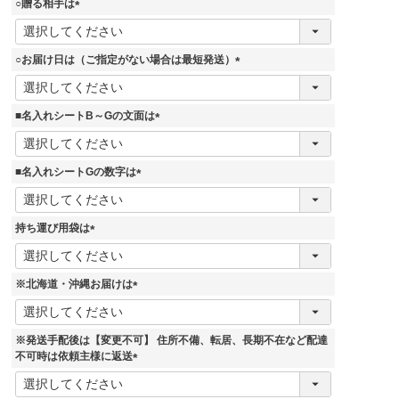
○贈る相手は
)
(
必
須
○お届け日は（ご指定がない場合は最短発送）
)
(
必
須
■名入れシートB～Gの文面は
)
(
必
須
■名入れシートGの数字は
)
(
必
須
持ち運び用袋は
)
(
必
須
※北海道・沖縄お届けは
)
(
必
須
※発送手配後は【変更不可】 住所不備、転居、長期不在など配達
)
不可時は依頼主様に返送
(
必