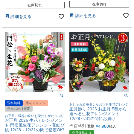
在庫切れ
在庫切れ
詳細を見る
詳細を見る
送料無料
生花アレンジ
おしゃれ＆モダンなお正月生花アレンジ
正月飾り 2026 お正月 5種から
年末お届け限定
選べる生花アレンジメント
お正月に縁起の良いお花たちがたっぷり
12/28～/31の間にお届け
お正月 2026 生花アレンジメン
ト 門松風生花アレンジ～花結び
当店特別価格
¥
4,980
税込
桃 12/28～12/31の間で指定OK!
会員価格あり