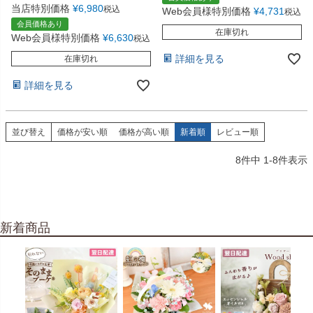
当店特別価格
¥
6,980
税込
Web会員様特別価格
¥
4,731
税込
会員価格あり
在庫切れ
Web会員様特別価格
¥
6,630
税込
詳細を見る
在庫切れ
詳細を見る
並び替え
価格が安い順
価格が高い順
新着順
レビュー順
8
件中
1
-
8
件表示
新着商品