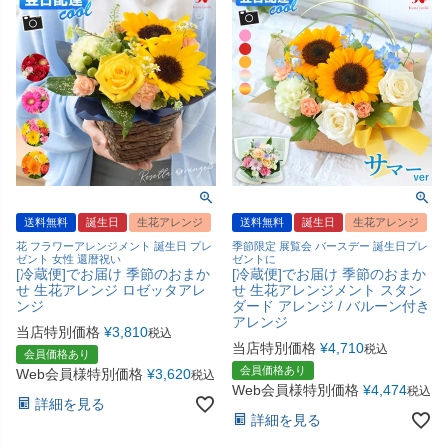
送料無料
誕生日
生花アレンジ
送料無料
誕生日
生花アレンジ
花 フラワーアレンジメント 誕生日 プレ
季節限定 展覧会 バースデー 誕生日プレ
ゼント 女性 還暦祝い
ゼントに
[冷蔵便]でお届け 季節のおまか
[冷蔵便]でお届け 季節のおまか
せ 生花アレンジ ロゼッタアレ
せ 生花アレンジメント スタン
ンジ
ダード アレンジ / バルーン付き
アレンジ
当店特別価格
¥
3,810
税込
当店特別価格
¥
4,710
税込
会員価格あり
会員価格あり
Web会員様特別価格
¥
3,620
税込
Web会員様特別価格
¥
4,474
税込
詳細を見る
詳細を見る