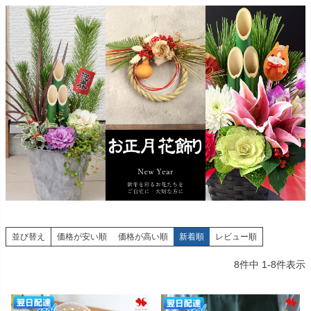
並び替え
価格が安い順
価格が高い順
新着順
レビュー順
8
件中
1
-
8
件表示