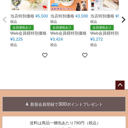
当店特別価格
¥
5,500
当店特別価格
¥
3,590
当店特別価格
¥
5,550
税込
税込
税込
会員価格あり
会員価格あり
会員価格あり
Web会員様特別価格
Web会員様特別価格
Web会員様特別価格
¥
5,225
¥
3,424
¥
5,272
税込
税込
税込
ペー
ジト
300
新規会員登録で
ポイントプレゼント
ップ
へ
送料は商品一梱包あたり790円（税込）