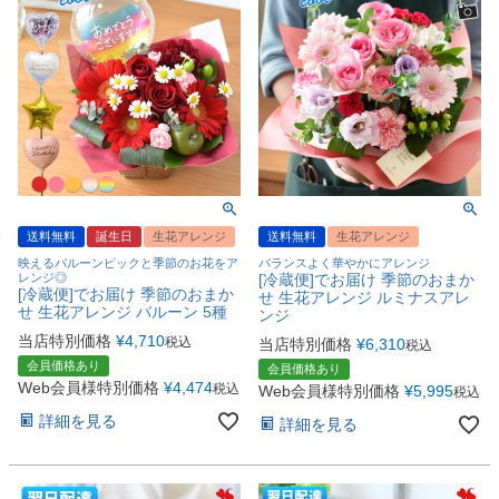
送料無料
誕生日
生花アレンジ
送料無料
生花アレンジ
映えるバルーンピックと季節のお花をア
バランスよく華やかにアレンジ
レンジ◎
[冷蔵便]でお届け 季節のおまか
[冷蔵便]でお届け 季節のおまか
せ 生花アレンジ ルミナスアレ
せ 生花アレンジ バルーン 5種
ンジ
当店特別価格
¥
4,710
税込
当店特別価格
¥
6,310
税込
会員価格あり
会員価格あり
Web会員様特別価格
¥
4,474
税込
Web会員様特別価格
¥
5,995
税込
詳細を見る
詳細を見る