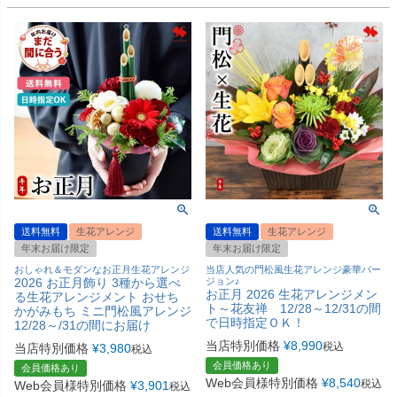
送料無料
生花アレンジ
送料無料
生花アレンジ
年末お届け限定
年末お届け限定
おしゃれ＆モダンなお正月生花アレンジ
当店人気の門松風生花アレンジ豪華バー
2026 お正月飾り 3種から選べ
ジョン♪
お正月 2026 生花アレンジメン
る生花アレンジメント おせち
ト～花友禅 12/28～12/31の間
かがみもち ミニ門松風アレンジ
で日時指定ＯＫ！
12/28～/31の間にお届け
当店特別価格
¥
8,990
税込
当店特別価格
¥
3,980
税込
会員価格あり
会員価格あり
Web会員様特別価格
¥
8,540
税込
Web会員様特別価格
¥
3,901
税込