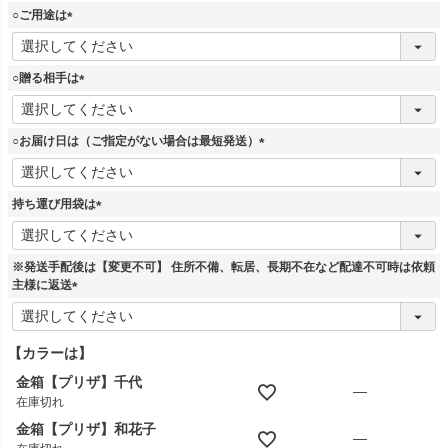
須
○ご用途は
)
(
必
須
○贈る相手は
)
(
必
須
○お届け日は（ご指定がない場合は最短発送）
)
(
必
須
持ち運び用袋は
)
(
必
須
※発送手配後は【変更不可】 住所不備、転居、長期不在など配達不可時は依頼
)
主様に返送
(
必
須
【カラーは】
)
金箱【プリザ】千代
—
在庫切れ
金箱【プリザ】和花子
—