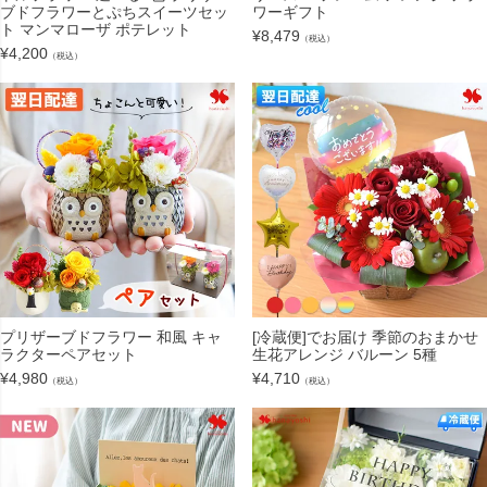
ブドフラワーとぷちスイーツセッ
ワーギフト
ト マンマローザ ポテレット
¥
8,479
（税込）
¥
4,200
（税込）
プリザーブドフラワー 和風 キャ
[冷蔵便]でお届け 季節のおまかせ
ラクターペアセット
生花アレンジ バルーン 5種
¥
4,980
¥
4,710
（税込）
（税込）