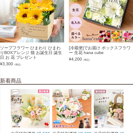
ソープフラワー ひまわり ひまわ
[冷蔵便]でお届け ボックスフラワ
りBOXアレンジ 猫 お誕生日 誕生
ー 生花 hana cube
日 お 花 プレゼント
¥
4,200
（税込）
¥
3,300
（税込）
新着商品