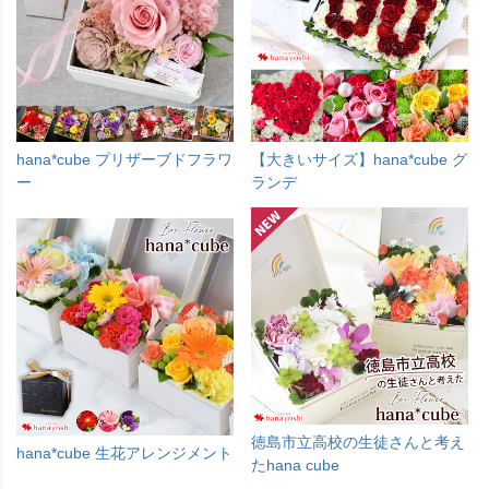
hana*cube プリザーブドフラワ
【大きいサイズ】hana*cube グ
ー
ランデ
徳島市立高校の生徒さんと考え
hana*cube 生花アレンジメント
たhana cube