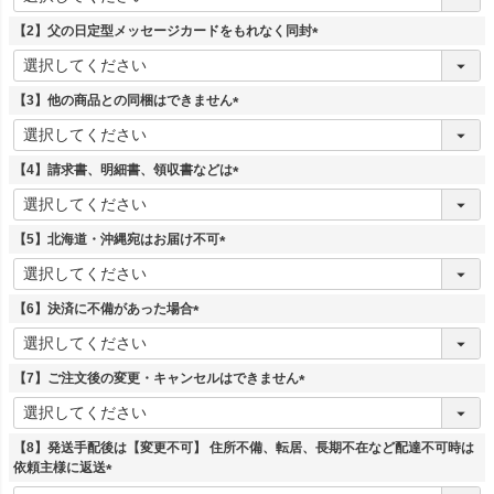
必
須
【2】父の日定型メッセージカードをもれなく同封
)
(
必
須
【3】他の商品との同梱はできません
)
(
必
須
【4】請求書、明細書、領収書などは
)
(
必
須
【5】北海道・沖縄宛はお届け不可
)
(
必
須
【6】決済に不備があった場合
)
(
必
須
【7】ご注文後の変更・キャンセルはできません
)
(
必
須
【8】発送手配後は【変更不可】 住所不備、転居、長期不在など配達不可時は
)
依頼主様に返送
(