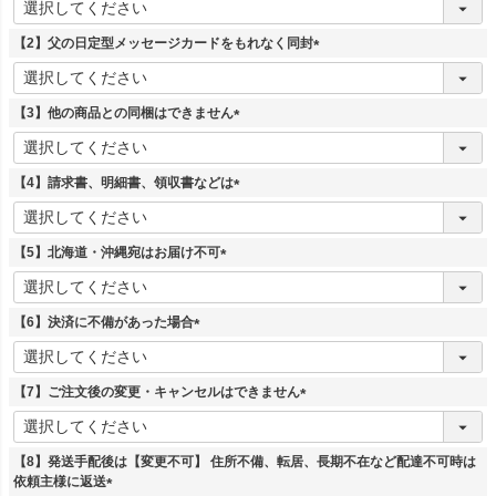
必
須
【2】父の日定型メッセージカードをもれなく同封
)
(
必
須
【3】他の商品との同梱はできません
)
(
必
須
【4】請求書、明細書、領収書などは
)
(
必
須
【5】北海道・沖縄宛はお届け不可
)
(
必
須
【6】決済に不備があった場合
)
(
必
須
【7】ご注文後の変更・キャンセルはできません
)
(
必
須
【8】発送手配後は【変更不可】 住所不備、転居、長期不在など配達不可時は
)
依頼主様に返送