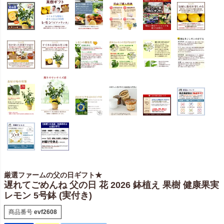
厳選ファームの父の日ギフト★
遅れてごめんね 父の日 花 2026 鉢植え 果樹 健康果実
レモン 5号鉢 (実付き)
商品番号
evf2608