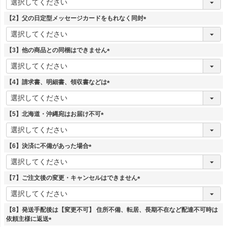
必
須
【2】父の日定型メッセージカードをもれなく同封
)
(
必
須
【3】他の商品との同梱はできません
)
(
必
須
【4】請求書、明細書、領収書などは
)
(
必
須
【5】北海道・沖縄宛はお届け不可
)
(
必
須
【6】決済に不備があった場合
)
(
必
須
【7】ご注文後の変更・キャンセルはできません
)
(
必
須
【8】発送手配後は【変更不可】 住所不備、転居、長期不在など配達不可時は
)
依頼主様に返送