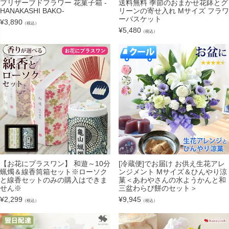
プリザーブドフラワー 花菓子箱 -
送料無料 季節のおまかせ花鉢とグ
HANAKASHI BAKO-
リーンの寄せ入れ Mサイズ フラワ
ーバスケット
¥
3,890
（税込）
¥
5,480
（税込）
【お花にプラスワン】 和遊～10分
[冷蔵便]でお届け お供え生花アレ
蝋燭＆線香筒箱セット※ローソク
ンジメント Mサイズ＆ひんやり涼
と線香セットのみの購入はできま
菓＜あわやさんの水ようかんと和
せん※
三盆わらび餅のセット＞
¥
2,299
¥
9,945
（税込）
（税込）