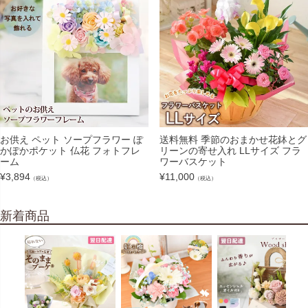
お供え ペット ソープフラワー ぽ
送料無料 季節のおまかせ花鉢とグ
かぽかポケット 仏花 フォトフレ
リーンの寄せ入れ LLサイズ フラ
ーム
ワーバスケット
¥
3,894
¥
11,000
（税込）
（税込）
新着商品