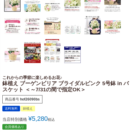
これからの季節に楽しめるお花♪
鉢植え ブーゲンビリア ブライダルピンク 5号鉢 in バ
スケット ＜～7/31の間で指定OK＞
商品番号
hof26090bs
送料無料
鉢植え
¥
5,280
当店特別価格
税込
会員価格あり