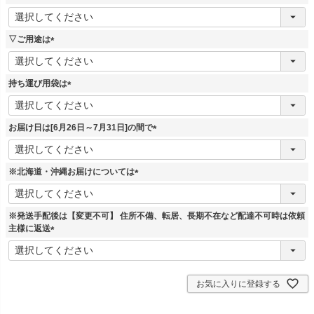
(
必
須
▽ご用途は
)
(
必
須
持ち運び用袋は
)
(
必
須
お届け日は[6月26日～7月31日]の間で
)
(
必
須
※北海道・沖縄お届けについては
)
(
必
須
※発送手配後は【変更不可】 住所不備、転居、長期不在など配達不可時は依頼
)
主様に返送
(
必
須
)
お気に入りに登録する