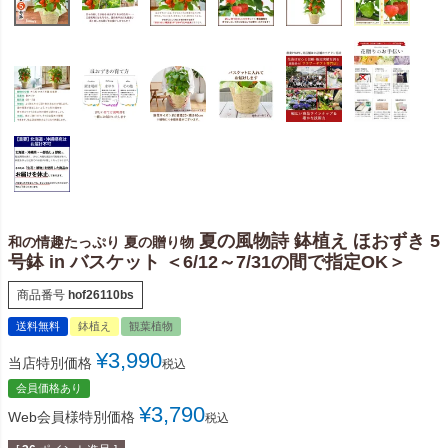
夏の風物詩 鉢植え ほおずき 5
和の情趣たっぷり 夏の贈り物
号鉢 in バスケット ＜6/12～7/31の間で指定OK＞
商品番号
hof26110bs
送料無料
鉢植え
観葉植物
¥
3,990
当店特別価格
税込
会員価格あり
¥
3,790
Web会員様特別価格
税込