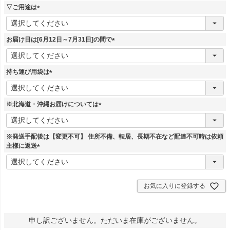
須
▽ご用途は
)
(
必
須
お届け日は[6月12日～7月31日]の間で
)
(
必
須
持ち運び用袋は
)
(
必
須
※北海道・沖縄お届けについては
)
(
必
須
※発送手配後は【変更不可】 住所不備、転居、長期不在など配達不可時は依頼
)
主様に返送
(
必
須
)
お気に入りに登録する
申し訳ございません。ただいま在庫がございません。