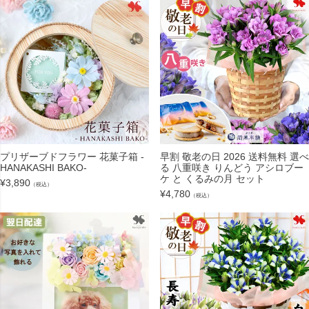
プリザーブドフラワー 花菓子箱 -
早割 敬老の日 2026 送料無料 選べ
HANAKASHI BAKO-
る 八重咲き りんどう アシロブー
ケ と くるみの月 セット
¥
3,890
（税込）
¥
4,780
（税込）