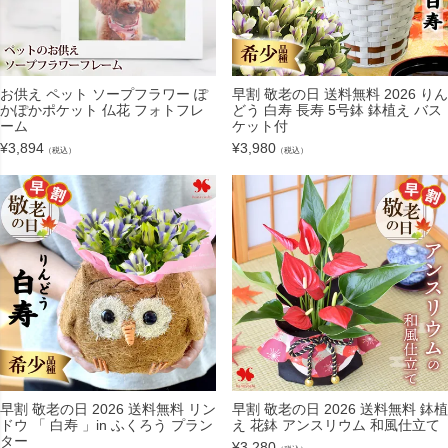
お供え ペット ソープフラワー ぽ
早割 敬老の日 送料無料 2026 りん
かぽかポケット 仏花 フォトフレ
どう 白寿 長寿 5号鉢 鉢植え バス
ーム
ケット付
¥
3,894
¥
3,980
（税込）
（税込）
早割 敬老の日 2026 送料無料 リン
早割 敬老の日 2026 送料無料 鉢植
ドウ 「 白寿 」in ふくろう プラン
え 花鉢 アンスリウム 和風仕立て
ター
¥
3,280