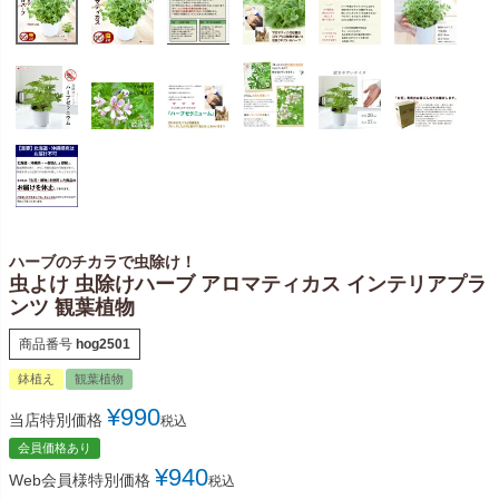
ハーブのチカラで虫除け！
虫よけ 虫除けハーブ アロマティカス インテリアプラ
ンツ 観葉植物
商品番号
hog2501
鉢植え
観葉植物
¥
990
当店特別価格
税込
会員価格あり
¥
940
Web会員様特別価格
税込