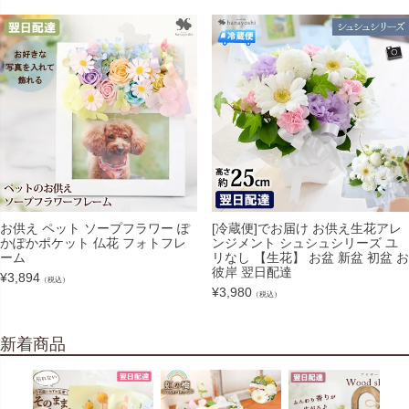
お供え ペット ソープフラワー ぽ
[冷蔵便]でお届け お供え生花アレ
かぽかポケット 仏花 フォトフレ
ンジメント シュシュシリーズ ユ
ーム
リなし 【生花】 お盆 新盆 初盆 お
彼岸 翌日配達
¥
3,894
（税込）
¥
3,980
（税込）
新着商品