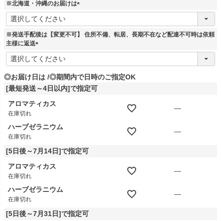
※北海道・沖縄のお届けは
(
必
須
※発送手配後は【変更不可】 住所不備、転居、長期不在など配達不可時は依頼
)
主様に返送
(
必
須
◎お届け日は
◎期間内で日時のご指定OK
)
[最短発送～4日以内]で指定可
アロマティカス
—
在庫切れ
ハーブゼラニウム
—
在庫切れ
[5日後～7月14日]で指定可
アロマティカス
—
在庫切れ
ハーブゼラニウム
—
在庫切れ
[5日後～7月31日]で指定可