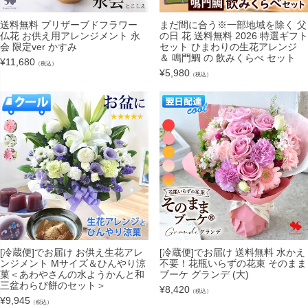
送料無料 プリザーブドフラワー
まだ間に合う※一部地域を除く 父
仏花 お供え用アレンジメント 永
の日 花 送料無料 2026 特選ギフト
会 限定ver かすみ
セット ひまわりの生花アレンジ
＆ 鳴門鯛 の 飲みくらべ セット
¥
11,680
（税込）
¥
5,980
（税込）
[冷蔵便]でお届け お供え生花アレ
[冷蔵便]でお届け 送料無料 水かえ
ンジメント Mサイズ＆ひんやり涼
不要！花瓶いらずの花束 そのまま
菓＜あわやさんの水ようかんと和
ブーケ グランデ (大)
三盆わらび餅のセット＞
¥
8,420
（税込）
¥
9,945
（税込）