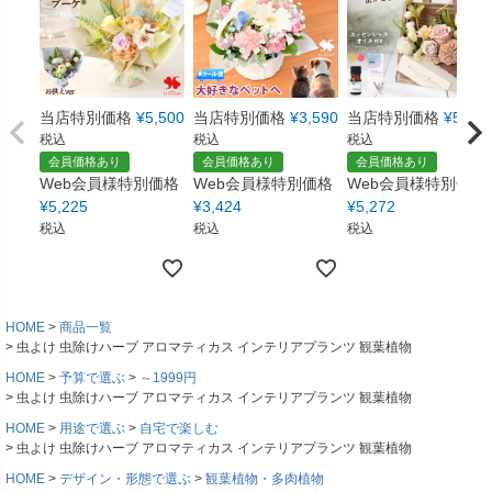
当店特別価格
¥
5,500
当店特別価格
¥
3,590
当店特別価格
¥
5,550
税込
税込
税込
会員価格あり
会員価格あり
会員価格あり
Web会員様特別価格
Web会員様特別価格
Web会員様特別価格
¥
5,225
¥
3,424
¥
5,272
税込
税込
税込
HOME
商品一覧
虫よけ 虫除けハーブ アロマティカス インテリアプランツ 観葉植物
HOME
予算で選ぶ
～1999円
虫よけ 虫除けハーブ アロマティカス インテリアプランツ 観葉植物
HOME
用途で選ぶ
自宅で楽しむ
虫よけ 虫除けハーブ アロマティカス インテリアプランツ 観葉植物
HOME
デザイン・形態で選ぶ
観葉植物・多肉植物