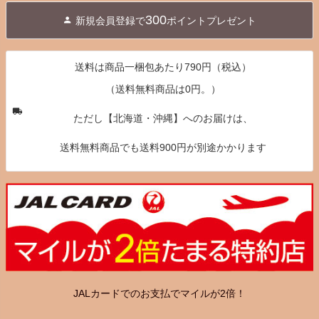
ジト
300
新規会員登録で
ポイントプレゼント
ップ
へ
送料は商品一梱包あたり790円（税込）
（送料無料商品は0円。）
ただし【北海道・沖縄】へのお届けは、
送料無料商品でも送料900円が別途かかります
JALカードでのお支払でマイルが2倍！