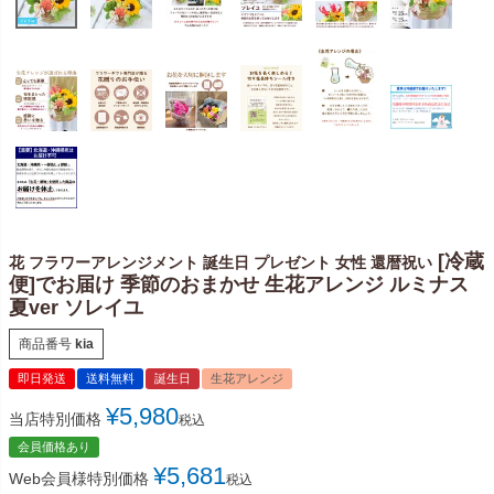
[冷蔵
花 フラワーアレンジメント 誕生日 プレゼント 女性 還暦祝い
便]でお届け 季節のおまかせ 生花アレンジ ルミナス
夏ver ソレイユ
商品番号
kia
即日発送
送料無料
誕生日
生花アレンジ
¥
5,980
当店特別価格
税込
会員価格あり
¥
5,681
Web会員様特別価格
税込