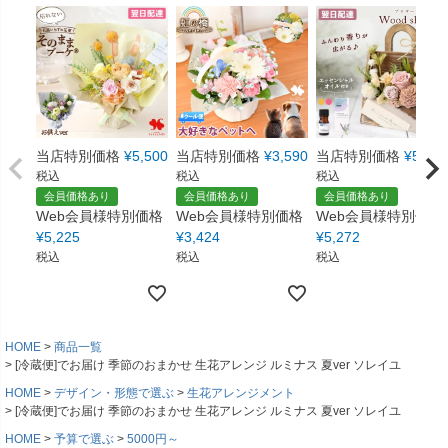
当店特別価格
¥
5,500
当店特別価格
¥
3,590
当店特別価格
¥
5,550
税込
税込
税込
会員価格あり
会員価格あり
会員価格あり
Web会員様特別価格
Web会員様特別価格
Web会員様特別価格
¥
5,225
¥
3,424
¥
5,272
税込
税込
税込
HOME
商品一覧
[冷蔵便]でお届け 季節のおまかせ 生花アレンジ ルミナス 夏ver ソレイユ
HOME
デザイン・形態で選ぶ
生花アレンジメント
[冷蔵便]でお届け 季節のおまかせ 生花アレンジ ルミナス 夏ver ソレイユ
HOME
予算で選ぶ
5000円～