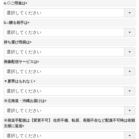
須
a.◇ご用途は
)
(
必
須
b.○贈る相手は
)
(
必
須
持ち運び用袋は
)
(
必
須
画像配信サービスは
)
(
必
須
▼夏季はもれなく
)
(
必
須
※北海道・沖縄お届けは
)
(
必
須
※発送手配後は【変更不可】 住所不備、転居、長期不在など配達不可時は依頼
)
主様に返送
(
必