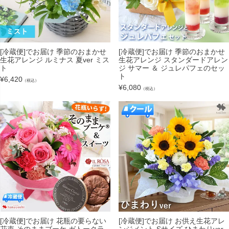
[冷蔵便]でお届け 季節のおまかせ
[冷蔵便]でお届け 季節のおまかせ
生花アレンジ ルミナス 夏ver ミス
生花アレンジ スタンダードアレン
ト
ジ サマー ＆ ジュレパフェのセッ
ト
¥
6,420
（税込）
¥
6,080
（税込）
[冷蔵便]でお届け 花瓶の要らない
[冷蔵便]でお届け お供え生花アレ
花束 そのままブーケ ガトークラ
ンジメント Sサイズ ひまわりver