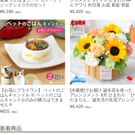
シックショコラのセット
ヒマワリ 向日葵 お盆 新盆 初盆
¥
6,180
¥
5,420
（税込）
（税込）
【お花にプラスワン】 ペットのご
[冷蔵便]でお届け 誕生花を使った
はんキャンドル ※ ペットのごは
アレンジメント 8月 ひまわり 「ひ
んキャンドルのみの購入はできま
だまりん」 誕生月の生花アレンジ
せん※
¥
6,420
（税込）
¥
825
（税込）
新着商品