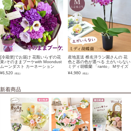
[冷蔵便]でお届け 花瓶いらずの花
産地直送 椎名洋ラン園さんの 花
束♪そのままブーケwith Moondust
色と器の色が選べる 土がいらない
ムーンダスト カーネーション
ミディ胡蝶蘭 「ranto」 Mサイズ
¥
6,520
¥
4,980
（税込）
（税込）
新着商品