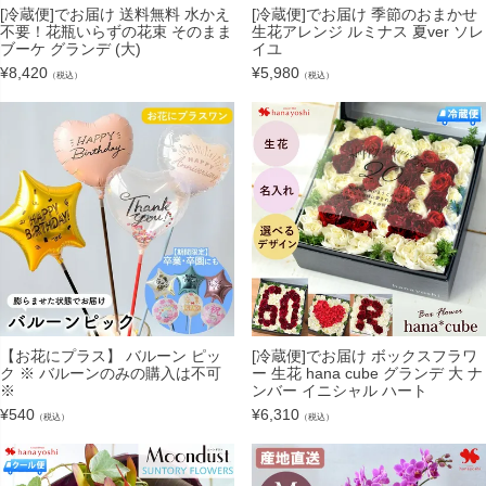
[冷蔵便]でお届け 送料無料 水かえ
[冷蔵便]でお届け 季節のおまかせ
不要！花瓶いらずの花束 そのまま
生花アレンジ ルミナス 夏ver ソレ
ブーケ グランデ (大)
イユ
¥
8,420
¥
5,980
（税込）
（税込）
【お花にプラス】 バルーン ピッ
[冷蔵便]でお届け ボックスフラワ
ク ※ バルーンのみの購入は不可
ー 生花 hana cube グランデ 大 ナ
※
ンバー イニシャル ハート
¥
540
¥
6,310
（税込）
（税込）