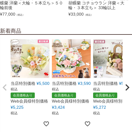
蝶蘭 洋蘭＜大輪・５本立ち＞５０
胡蝶蘭 コチョウラン 洋蘭＜大
輪前後
輪・３本立ち＞ 33輪以上
¥
77,000
¥
33,000
（税込）
（税込）
新着商品
当店特別価格
¥
5,500
当店特別価格
¥
3,590
当店特別価格
¥
5,550
税込
税込
税込
会員価格あり
会員価格あり
会員価格あり
Web会員様特別価格
Web会員様特別価格
Web会員様特別価格
¥
5,225
¥
3,424
¥
5,272
税込
税込
税込