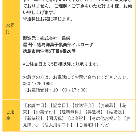
ておりません。 ご理解・ご了承をいただけます様、お願
い申し上げます。
※送料はお花に準じます。
お届
け
製造元：株式会社 昌栄
屋 号：徳島洋菓子倶楽部イルローザ
徳島市南沖洲5丁目6番20号
●ご注文日より5日後以降より承ります。
お急ぎの方は、お電話にてお問い合わせくださいませ。
050-1725-1994
（お電話受付：10：00～17：00）
【お誕生日】【記念日】【歓送迎会】【お歳暮】【花
ご用
束】【お菓子付】【送料無料】【昇進祝】【結婚祝】
途
【新築祝】【開店祝】【出産祝】【その他お祝い】【お
見舞い】【法人用ギフト】【ご自宅用】など