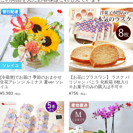
[冷蔵便]でお届け 季節のおまかせ
【お花にプラスワン】 ラスク パ
生花アレンジ ルミナス 夏ver ソレ
リジャン バニラ 化粧箱 8枚入り
イユ
※お菓子のみの購入は不可※
¥
5,980
¥
756
（税込）
（税込）