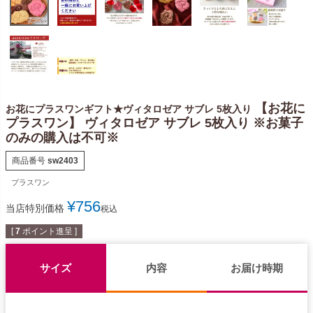
【お花に
お花にプラスワンギフト★ヴィタロゼア サブレ 5枚入り
プラスワン】 ヴィタロゼア サブレ 5枚入り ※お菓子
のみの購入は不可※
商品番号
sw2403
プラスワン
¥
756
当店特別価格
税込
[
7
ポイント進呈 ]
サイズ
内容
お届け時期