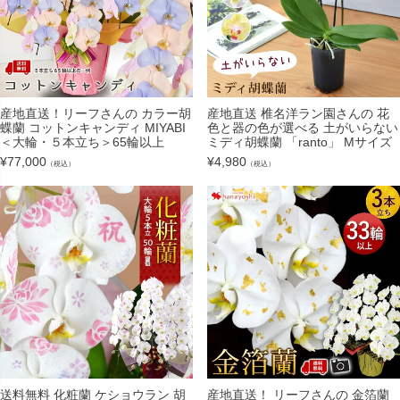
産地直送！リーフさんの カラー胡
産地直送 椎名洋ラン園さんの 花
蝶蘭 コットンキャンディ MIYABI
色と器の色が選べる 土がいらない
＜大輪・５本立ち＞65輪以上
ミディ胡蝶蘭 「ranto」 Mサイズ
¥
77,000
¥
4,980
（税込）
（税込）
送料無料 化粧蘭 ケショウラン 胡
産地直送！ リーフさんの 金箔蘭