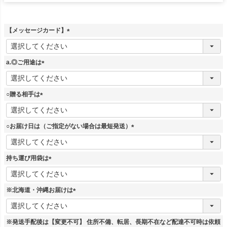
【メッセージカード】
(
必
須
a.◎ご用途は
)
(
必
須
○贈る相手は
)
(
必
須
○お届け日は（ご指定がない場合は最短発送）
)
(
必
須
持ち運び用袋は
)
(
必
須
※北海道・沖縄お届けは
)
(
必
須
※発送手配後は【変更不可】 住所不備、転居、長期不在など配達不可時は依頼