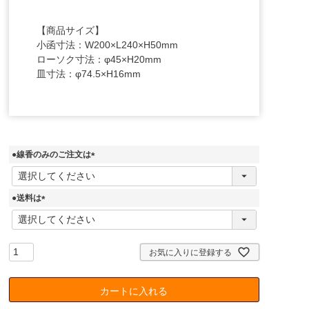
【商品サイズ】
小函寸法：W200×L240×H50mm
ローソク寸法：φ45×H20mm
皿寸法：φ74.5×H16mm
●線香のみのご注文は
(
必
須
●送料は
)
(
必
須
)
お気に入りに登録する
カートに入れる