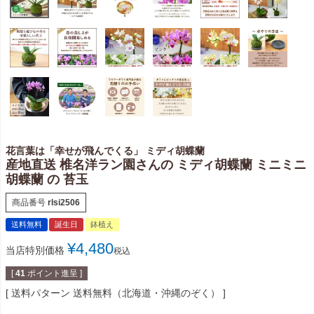
花言葉は「幸せが飛んでくる」 ミディ胡蝶蘭
産地直送 椎名洋ラン園さんの ミディ胡蝶蘭 ミニミニ
胡蝶蘭 の 苔玉
商品番号
rlsi2506
送料無料
誕生日
鉢植え
¥
4,480
当店特別価格
税込
[
41
ポイント進呈 ]
送料パターン
送料無料（北海道・沖縄のぞく）