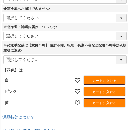
必
須
◆寒冷地へお届けできません
)
(
必
須
※北海道・沖縄お届けについては
)
(
必
須
※発送手配後は【変更不可】 住所不備、転居、長期不在など配達不可時は依頼
)
主様に返送
(
必
須
【花色】は
)
白
カートに入れる
ピンク
カートに入れる
黄
カートに入れる
返品特約について