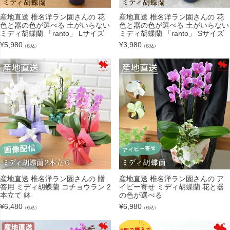
産地直送 椎名洋ラン園さんの 花
産地直送 椎名洋ラン園さんの 花
色と器の色が選べる 土がいらない
色と器の色が選べる 土がいらない
ミディ胡蝶蘭 「ranto」 Lサイズ
ミディ胡蝶蘭 「ranto」 Sサイズ
¥
5,980
¥
3,980
（税込）
（税込）
産地直送 椎名洋ラン園さんの 贈
産地直送 椎名洋ラン園さんの ア
答用 ミディ胡蝶蘭 コチョウラン 2
イビー寄せ ミディ胡蝶蘭 花と器
本立て 鉢
の色が選べる
¥
6,480
¥
6,980
（税込）
（税込）