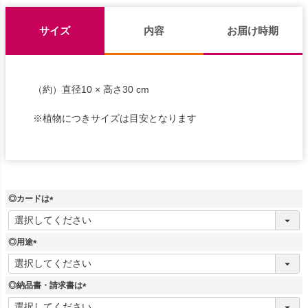
サイズ
内容
お届け時期
（約）直径10 × 高さ30 cm
※植物につきサイズは目安となります
◎カードは
(
必
須
◎用途
)
(
必
須
◎納品書・請求書は
)
(