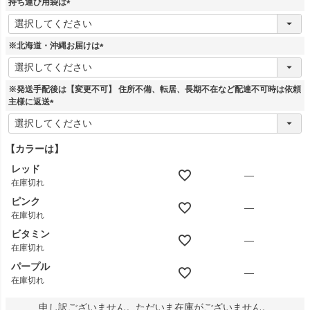
持ち運び用袋は
)
(
必
須
※北海道・沖縄お届けは
)
(
必
須
※発送手配後は【変更不可】 住所不備、転居、長期不在など配達不可時は依頼
)
主様に返送
(
必
須
【カラーは】
)
レッド
—
在庫切れ
ピンク
—
在庫切れ
ビタミン
—
在庫切れ
パープル
—
在庫切れ
申し訳ございません。ただいま在庫がございません。