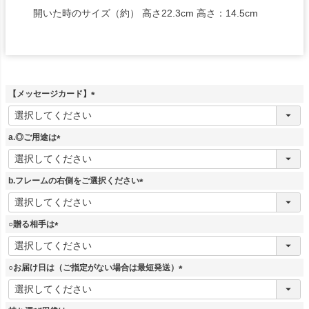
開いた時のサイズ（約） 高さ22.3cm 高さ：14.5cm
【メッセージカード】
(
必
須
a.◎ご用途は
)
(
必
須
b.フレームの右側をご選択ください
)
(
必
須
○贈る相手は
)
(
必
須
○お届け日は（ご指定がない場合は最短発送）
)
(
必
須