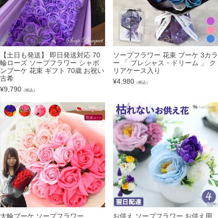
【土日も発送】 即日発送対応 70
ソープフラワー 花束 ブーケ 3カラ
輪ローズ ソープフラワー シャボ
ー 「 プレシャス・ドリーム 」 ク
ンブーケ 花束 ギフト 70歳 お祝い
リアケース入り
古希
¥
4,980
（税込）
¥
9,790
（税込）
大輪ブーケ ソープフラワー
お供え ソープフラワー お供え用