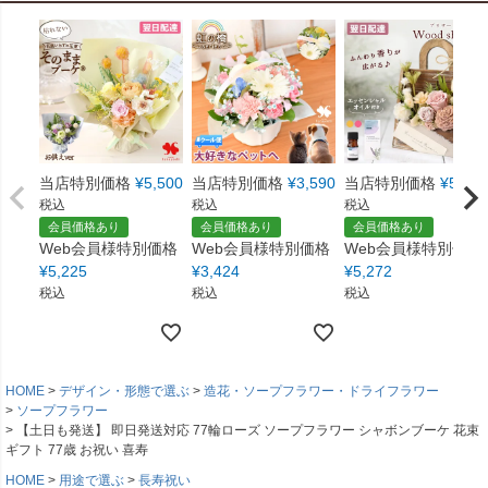
当店特別価格
¥
5,500
当店特別価格
¥
3,590
当店特別価格
¥
5,550
税込
税込
税込
会員価格あり
会員価格あり
会員価格あり
Web会員様特別価格
Web会員様特別価格
Web会員様特別価格
¥
5,225
¥
3,424
¥
5,272
税込
税込
税込
HOME
デザイン・形態で選ぶ
造花・ソープフラワー・ドライフラワー
ソープフラワー
【土日も発送】 即日発送対応 77輪ローズ ソープフラワー シャボンブーケ 花束
ギフト 77歳 お祝い 喜寿
HOME
用途で選ぶ
長寿祝い