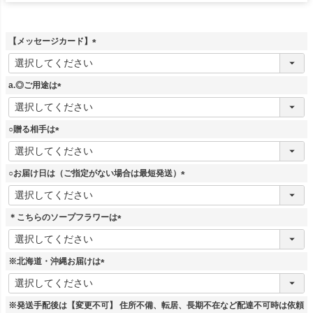
【メッセージカード】
(
必
須
a.◎ご用途は
)
(
必
須
○贈る相手は
)
(
必
須
○お届け日は（ご指定がない場合は最短発送）
)
(
必
須
＊こちらのソープフラワーは
)
(
必
須
※北海道・沖縄お届けは
)
(
必
須
※発送手配後は【変更不可】 住所不備、転居、長期不在など配達不可時は依頼