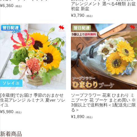
アレンジメント 選べる4種類 お盆
¥
6,360
（税込）
初盆 新盆
¥
3,790
（税込）
[冷蔵便]でお届け 季節のおまかせ
ソープフラワー 花束 ひまわり ミ
生花アレンジ ルミナス 夏ver ソレ
ニブーケ 花 ブーケ まとめ買い ※
イユ
3個以上で送料無料＜1配送先に限
る＞
¥
5,980
（税込）
¥
1,890
（税込）
新着商品