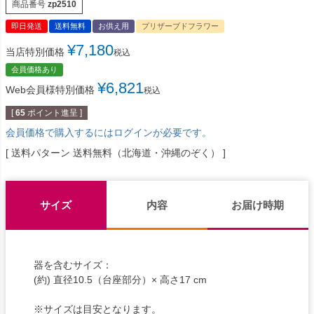
商品番号
zp2510
即日発送
送料無料
お供え用
プリザーブドフラワー
¥
7,180
当店特別価格
税込
会員価格あり
¥
6,821
Web会員様特別価格
税込
[
65
ポイント進呈 ]
会員価格で購入するにはログインが必要です。
送料パターン
送料無料（北海道・沖縄のぞく）
サイズ
内容
お届け時期
器を含むサイズ：
(約) 直径10.5（台座部分）× 高さ17 cm
※サイズは目安となります。