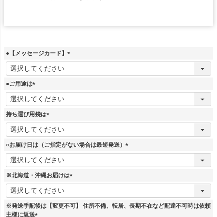
●【メッセージカード】
(
必
須
●ご用途は
)
(
必
須
持ち運び用袋は
)
(
必
須
○お届け日は（ご指定がない場合は最短発送）
)
(
必
須
※北海道・沖縄お届けは
)
(
必
須
※発送手配後は【変更不可】 住所不備、転居、長期不在など配達不可時は依頼
)
主様に返送