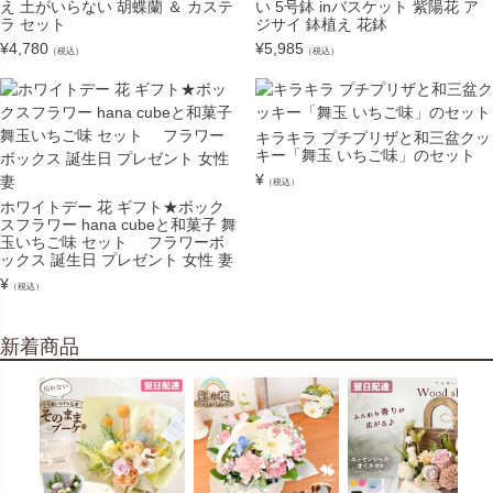
え 土がいらない 胡蝶蘭 ＆ カステ
い 5号鉢 inバスケット 紫陽花 ア
ラ セット
ジサイ 鉢植え 花鉢
¥
4,780
¥
5,985
（税込）
（税込）
キラキラ プチプリザと和三盆クッ
キー「舞玉 いちご味」のセット
¥
（税込）
ホワイトデー 花 ギフト★ボック
スフラワー hana cubeと和菓子 舞
玉いちご味 セット フラワーボ
ックス 誕生日 プレゼント 女性 妻
¥
（税込）
新着商品