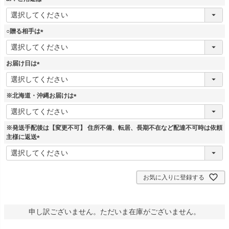
)
(
必
須
○贈る相手は
)
(
必
須
お届け日は
)
(
必
須
※北海道・沖縄お届けは
)
(
必
須
※発送手配後は【変更不可】 住所不備、転居、長期不在など配達不可時は依頼
)
主様に返送
(
必
須
)
お気に入りに登録する
申し訳ございません。ただいま在庫がございません。