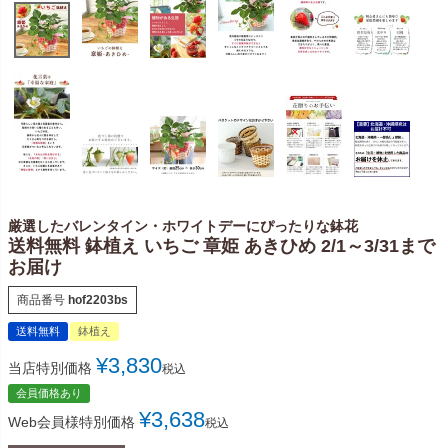
厳選したバレンタイン・ホワイトデーにぴったりな鉢花
送料無料 鉢植え いちご 章姫 あきひめ 2/1～3/31まで
お届け
商品番号
hof2203bs
送料無料
鉢植え
¥
3,830
当店特別価格
税込
会員価格あり
¥
3,638
Web会員様特別価格
税込