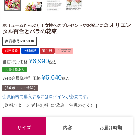
オリエン
ボリュームたっぷり！女性へのプレゼントやお祝いに◎
タル百合とバラの花束
商品番号
ki1503b
即日発送
送料無料
誕生日
生花花束
¥
6,990
当店特別価格
税込
会員価格あり
¥
6,640
Web会員様特別価格
税込
[
64
ポイント進呈 ]
会員価格で購入するにはログインが必要です。
送料パターン
送料無料（北海道・沖縄のぞく）
サイズ
内容
お届け時期