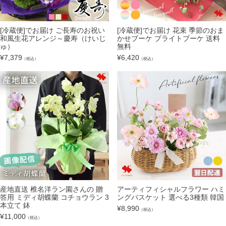
[冷蔵便]でお届け ご長寿のお祝い
[冷蔵便]でお届け 花束 季節のおま
和風生花アレンジ～慶寿（けいじ
かせブーケ ブライトブーケ 送料
ゅ）
無料
¥
7,379
¥
6,420
（税込）
（税込）
産地直送 椎名洋ラン園さんの 贈
アーティフィシャルフラワー ハミ
答用 ミディ胡蝶蘭 コチョウラン 3
ングバスケット 選べる3種類 韓国
本立て 鉢
¥
8,990
（税込）
¥
11,000
（税込）