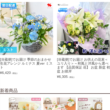
[冷蔵便]でお届け 季節のおまかせ
[冷蔵便]でお届け お供えの花束＜
生花アレンジ ルミナス 夏ver ミス
ユリ入り＞～和風と洋風から選べ
ト
ます 【品質保証 花】 お盆 新盆 初
盆 お彼岸
¥
6,420
（税込）
¥
6,305
（税込）
新着商品