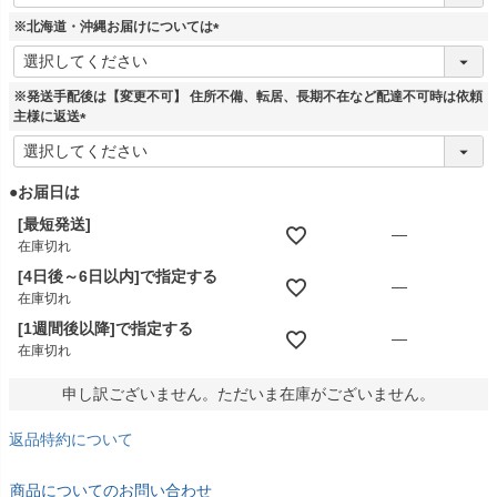
必
須
※北海道・沖縄お届けについては
)
(
必
須
※発送手配後は【変更不可】 住所不備、転居、長期不在など配達不可時は依頼
)
主様に返送
(
必
須
●お届日は
)
[最短発送]
—
在庫切れ
[4日後～6日以内]で指定する
—
在庫切れ
[1週間後以降]で指定する
—
在庫切れ
申し訳ございません。ただいま在庫がございません。
返品特約について
商品についてのお問い合わせ