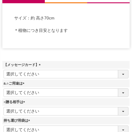
サイズ：約 高さ70cm
＊植物につき目安となります
【メッセージカード】
(
必
須
a.○ご用途は
)
(
必
須
○贈る相手は
)
(
必
須
持ち運び用袋は
)
(