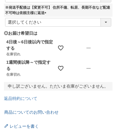
必
須
※発送手配後は【変更不可】 住所不備、転居、長期不在など配達
)
不可時は依頼主様に返送
(
必
須
◎お届け希望日は
)
4日後～6日後以内で指定
—
する
在庫切れ
1週間後以降～で指定す
—
る
在庫切れ
申し訳ございません。ただいま在庫がございません。
返品特約について
商品についてのお問い合わせ
レビューを書く