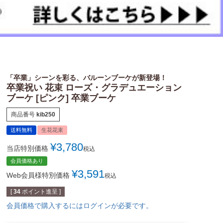
「卒業」シーンを彩る、バルーンブーケが新登場！
卒業祝い 花束 ローズ・グラデュエーション
ブーケ [ピンク] 卒業ブーケ
商品番号
kib250
送料無料
生花花束
¥
3,780
当店特別価格
税込
会員価格あり
¥
3,591
Web会員様特別価格
税込
[
34
ポイント進呈 ]
会員価格で購入するにはログインが必要です。