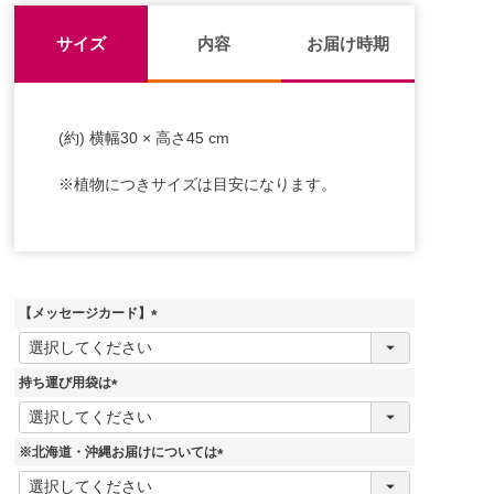
サイズ
内容
お届け時期
(約) 横幅30 × 高さ45 cm
※植物につきサイズは目安になります。
【メッセージカード】
(
必
須
持ち運び用袋は
)
(
必
須
※北海道・沖縄お届けについては
)
(