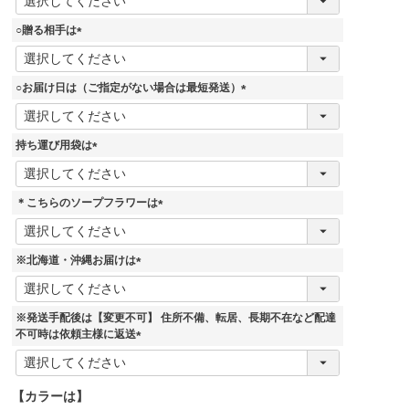
必
須
○贈る相手は
)
(
必
須
○お届け日は（ご指定がない場合は最短発送）
)
(
必
須
持ち運び用袋は
)
(
必
須
＊こちらのソープフラワーは
)
(
必
須
※北海道・沖縄お届けは
)
(
必
須
※発送手配後は【変更不可】 住所不備、転居、長期不在など配達
)
不可時は依頼主様に返送
(
必
須
【カラーは】
)