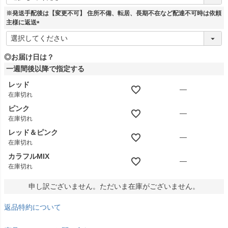
必
須
※発送手配後は【変更不可】 住所不備、転居、長期不在など配達不可時は依頼
)
主様に返送
(
必
須
◎お届け日は？
)
一週間後以降で指定する
レッド
—
在庫切れ
ピンク
—
在庫切れ
レッド＆ピンク
—
在庫切れ
カラフルMIX
—
在庫切れ
申し訳ございません。ただいま在庫がございません。
返品特約について