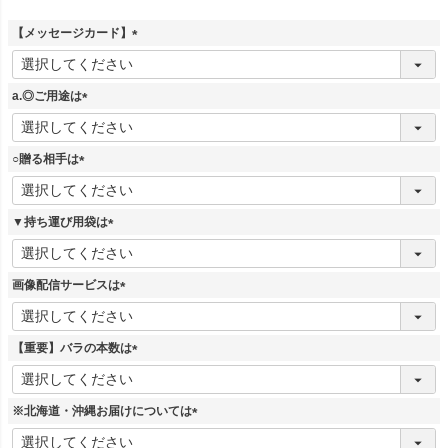
【メッセージカード】
(
必
須
a.◎ご用途は
)
(
必
須
○贈る相手は
)
(
必
須
▼持ち運び用袋は
)
(
必
須
画像配信サービスは
)
(
必
須
【重要】バラの本数は
)
(
必
須
※北海道・沖縄お届けについては
)
(