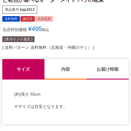
と花色が選べるオーダーメイド バラの花束
商品番号
kigr2013
送料無料
誕生日
生花花束
¥
495
当店特別価格
税込
[
5
ポイント進呈 ]
送料パターン
送料無料（北海道・沖縄のぞく）
サイズ
内容
お届け時期
(約)長さ 55cm
※サイズは目安となります。