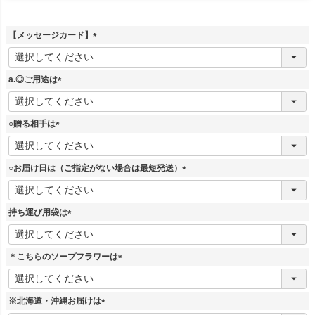
【メッセージカード】
(
必
須
a.◎ご用途は
)
(
必
須
○贈る相手は
)
(
必
須
○お届け日は（ご指定がない場合は最短発送）
)
(
必
須
持ち運び用袋は
)
(
必
須
＊こちらのソープフラワーは
)
(
必
須
※北海道・沖縄お届けは
)