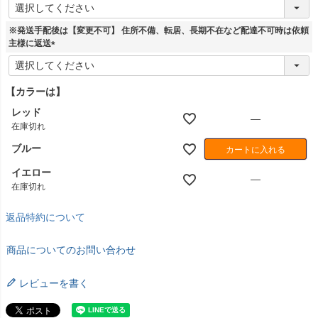
(
必
須
※発送手配後は【変更不可】 住所不備、転居、長期不在など配達不可時は依頼
)
主様に返送
(
必
須
【カラーは】
)
レッド
—
在庫切れ
ブルー
カートに入れる
イエロー
—
在庫切れ
返品特約について
商品についてのお問い合わせ
レビューを書く