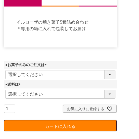
イルローザの焼き菓子5種詰め合わせ
＊専用の箱に入れて包装してお届け
●お菓子のみのご注文は
(
必
須
●送料は
)
(
必
須
)
お気に入りに登録する
カートに入れる