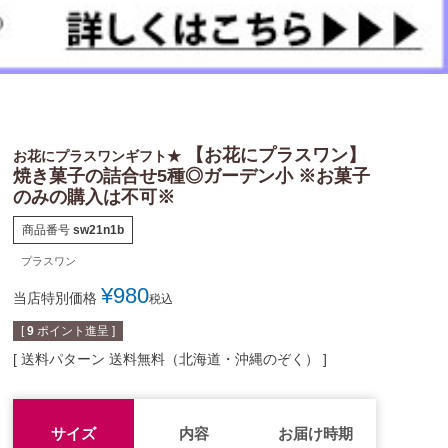
【お花にプラスワン】
お花にプラスワンギフト★
焼き菓子の詰合せ5種◎ガーデン小 ※お菓子
のみの購入は不可※
商品番号
sw21n1b
プラスワン
¥
980
当店特別価格
税込
[
9
ポイント進呈 ]
送料パターン
送料無料（北海道・沖縄のぞく）
サイズ
内容
お届け時期