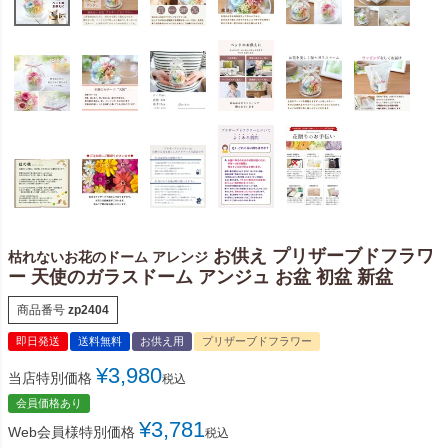
お供え プリザーブドフラワ
枯れないお花のドーム アレンジ
ー 天使のガラスドーム アンジュ お盆 初盆 新盆
商品番号
zp2404
即日発送
送料無料
お供え用
プリザーブドフラワー
¥
3,980
当店特別価格
税込
会員価格あり
¥
3,781
Web会員様特別価格
税込