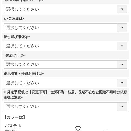
)
(
必
須
a.●ご用途は
)
(
必
須
持ち運び用袋は
)
(
必
須
○お届け日は
)
(
必
須
※北海道・沖縄お届けは
)
(
必
須
※発送手配後は【変更不可】 住所不備、転居、長期不在など配達不可時は依頼
)
主様に返送
(
必
須
【カラーは】
)
パステル
—