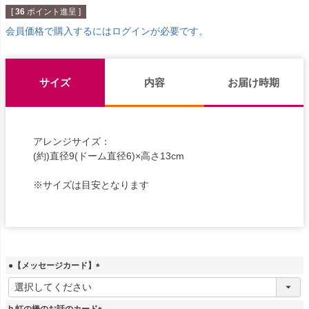
[
36
ポイント進呈 ]
会員価格で購入するにはログインが必要です。
サイズ
内容
お届け時期
アレンジサイズ：
(約)直径9(ドーム直径6)×高さ13cm
※サイズは目安となります
●【メッセージカード】
(
必
須
b.虹の橋のお話のカード