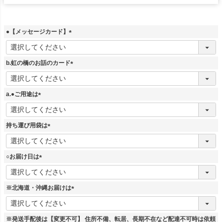
●【メッセージカード】
(
必
須
b.虹の橋のお話のカード
)
(
必
須
a.●ご用途は
)
(
必
須
持ち運び用袋は
)
(
必
須
○お届け日は
)
(
必
須
※北海道・沖縄お届けは
)
(
必
須
※発送手配後は【変更不可】 住所不備、転居、長期不在など配達不可時は依頼