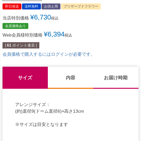
即日発送
送料無料
お供え用
プリザーブドフラワー
¥
6,730
当店特別価格
税込
会員価格あり
¥
6,394
Web会員様特別価格
税込
[
61
ポイント進呈 ]
会員価格で購入するにはログインが必要です。
サイズ
内容
お届け時期
アレンジサイズ：
(約)直径9(ドーム直径6)×高さ13cm
※サイズは目安となります