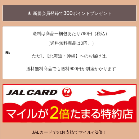
ペー
ジト
300
新規会員登録で
ポイントプレゼント
ップ
へ
送料は商品一梱包あたり790円（税込）
（送料無料商品は0円。）
ただし【北海道・沖縄】へのお届けは、
送料無料商品でも送料900円が別途かかります
JALカードでのお支払でマイルが2倍！