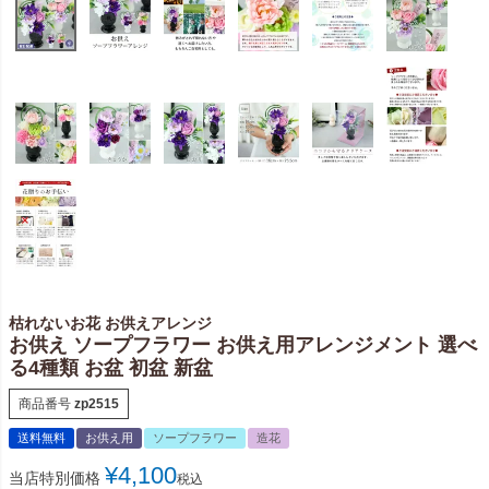
枯れないお花 お供えアレンジ
お供え ソープフラワー お供え用アレンジメント 選べ
る4種類 お盆 初盆 新盆
商品番号
zp2515
送料無料
お供え用
ソープフラワー
造花
¥
4,100
当店特別価格
税込