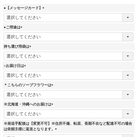
●【メッセージカード】
(
必
須
●ご用途は
)
(
必
須
持ち運び用袋は
)
(
必
須
○お届け日は
)
(
必
須
＊こちらのソープフラワーは
)
(
必
須
※北海道・沖縄へのお届けは
)
(
必
須
※発送手配後は【変更不可】※住所不備、転居、長期不在など配達不可の場合
)
は依頼主様に返送となります。
(