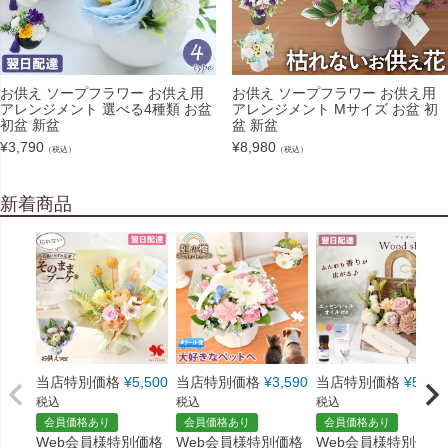
お供え ソープフラワー お供え用
お供え ソープフラワー お供え用
アレンジメント 選べる4種類 お盆
アレンジメント Mサイズ お盆 初
初盆 新盆
盆 新盆
¥
3,790
¥
8,980
（税込）
（税込）
新着商品
当店特別価格
¥
5,500
当店特別価格
¥
3,590
当店特別価格
¥
5,550
税込
税込
税込
会員価格あり
会員価格あり
会員価格あり
Web会員様特別価格
Web会員様特別価格
Web会員様特別価格