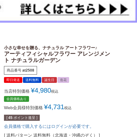
小さな幸せを贈る、ナチュラル アートフラワー♪
アーティフィシャルフラワー アレンジメン
ト ナチュラルガーデン
商品番号
at2508
即日発送
送料無料
誕生日
造花
¥
4,980
当店特別価格
税込
会員価格あり
¥
4,731
Web会員様特別価格
税込
[
45
ポイント進呈 ]
会員価格で購入するにはログインが必要です。
送料パターン
送料無料（北海道・沖縄のぞく）