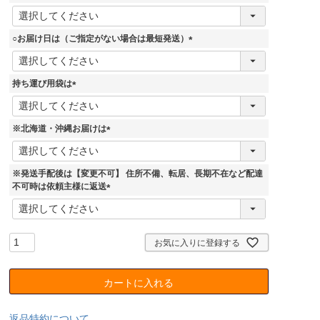
)
(
必
須
○お届け日は（ご指定がない場合は最短発送）
)
(
必
須
持ち運び用袋は
)
(
必
須
※北海道・沖縄お届けは
)
(
必
須
※発送手配後は【変更不可】 住所不備、転居、長期不在など配達
)
不可時は依頼主様に返送
(
必
須
)
お気に入りに登録する
カートに入れる
返品特約について