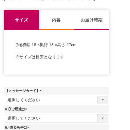
サイズ
内容
お届け時期
(約)横幅 18 ×奥行 18 ×高さ 27cm
※サイズは目安となります
【メッセージカード】
(
必
須
a.◎ご用途は
)
(
必
須
b.○贈る相手は