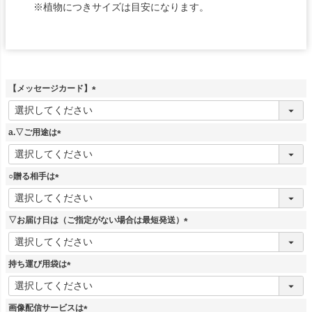
※植物につきサイズは目安になります。
【メッセージカード】
(
必
須
a.▽ご用途は
)
(
必
須
○贈る相手は
)
(
必
須
▽お届け日は（ご指定がない場合は最短発送）
)
(
必
須
持ち運び用袋は
)
(
必
須
画像配信サービスは