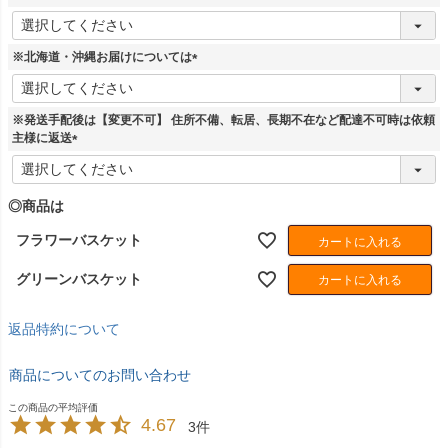
)
(
必
須
※北海道・沖縄お届けについては
)
(
必
須
※発送手配後は【変更不可】 住所不備、転居、長期不在など配達不可時は依頼
)
主様に返送
(
必
須
◎商品は
)
フラワーバスケット
カートに入れる
グリーンバスケット
カートに入れる
返品特約について
商品についてのお問い合わせ
4.67
3