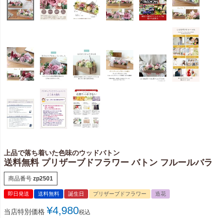
上品で落ち着いた色味のウッドバトン
送料無料 プリザーブドフラワー バトン フルールバラ
商品番号
zp2501
即日発送
送料無料
誕生日
プリザーブドフラワー
造花
¥
4,980
当店特別価格
税込