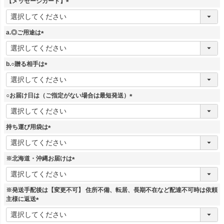
【メッセージカード】
(
必
須
a.◎ご用途は
)
(
必
須
b.○贈る相手は
)
(
必
須
○お届け日は（ご指定がない場合は最短発送）
)
(
必
須
持ち運び用袋は
)
(
必
須
※北海道・沖縄お届けは
)
(
必
須
※発送手配後は【変更不可】 住所不備、転居、長期不在など配達不可時は依頼
)
主様に返送
(
必