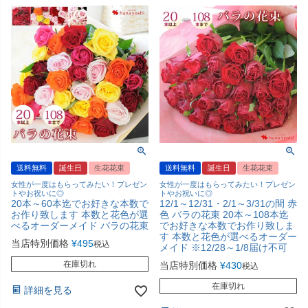
送料無料
誕生日
生花花束
送料無料
誕生日
生花花束
女性が一度はもらってみたい！プレゼン
女性が一度はもらってみたい！プレゼン
トやお祝いに◎
トやお祝いに◎
20本～60本迄でお好きな本数で
12/1～12/31・2/1～3/31の間 赤
お作り致します 本数と花色が選
色 バラの花束 20本～108本迄
べるオーダーメイド バラの花束
でお好きな本数でお作り致しま
す 本数と花色が選べるオーダー
当店特別価格
¥
495
税込
メイド ※12/28～1/8届け不可
在庫切れ
当店特別価格
¥
430
税込
在庫切れ
詳細を見る