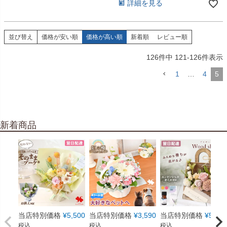
詳細を見る
並び替え
価格が安い順
価格が高い順
新着順
レビュー順
126
件中
121
-
126
件表示
1
…
4
5
新着商品
当店特別価格
¥
5,500
当店特別価格
¥
3,590
当店特別価格
¥
5,550
税込
税込
税込