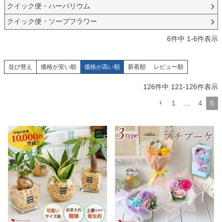
クイック便・ハーバリウム
クイック便・ソープフラワー
6
件中
1
-
6
件表示
並び替え
価格が安い順
価格が高い順
新着順
レビュー順
126
件中
121
-
126
件表示
1
…
4
5