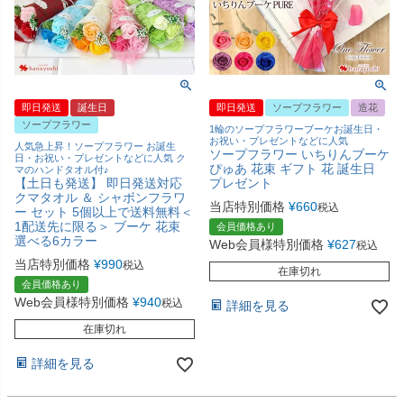
即日発送
誕生日
即日発送
ソープフラワー
造花
ソープフラワー
1輪のソープフラワーブーケお誕生日・
お祝い・プレゼントなどに人気
人気急上昇！ソープフラワー お誕生
ソープフラワー いちりんブーケ
日・お祝い・プレゼントなどに人気 ク
ぴゅあ 花束 ギフト 花 誕生日
マのハンドタオル付♪
【土日も発送】 即日発送対応
プレゼント
クマタオル ＆ シャボンフラワ
当店特別価格
¥
660
税込
ー セット 5個以上で送料無料＜
1配送先に限る＞ ブーケ 花束
会員価格あり
選べる6カラー
Web会員様特別価格
¥
627
税込
当店特別価格
¥
990
税込
在庫切れ
会員価格あり
Web会員様特別価格
¥
940
税込
詳細を見る
在庫切れ
詳細を見る