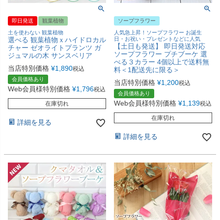
即日発送
観葉植物
ソープフラワー
土を使わない 観葉植物
人気急上昇！ソープフラワー お誕生
選べる 観葉植物ｘハイドロカル
日・お祝い・プレゼントなどに人気
【土日も発送】 即日発送対応
チャー ゼオライトプランツ ガ
ソープフラワー プチブーケ 選
ジュマルの木 サンスベリア
べる３カラー 4個以上で送料無
当店特別価格
¥
1,890
税込
料＜1配送先に限る＞
会員価格あり
当店特別価格
¥
1,200
税込
Web会員様特別価格
¥
1,796
税込
会員価格あり
Web会員様特別価格
¥
1,139
在庫切れ
税込
在庫切れ
詳細を見る
詳細を見る