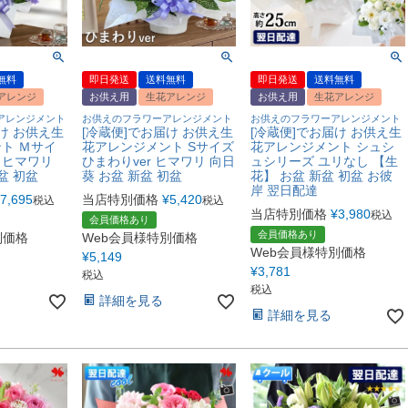
無料
即日発送
送料無料
即日発送
送料無料
アレンジ
お供え用
生花アレンジ
お供え用
生花アレンジ
アレンジメント
お供えのフラワーアレンジメント
お供えのフラワーアレンジメント
け お供え生
[冷蔵便]でお届け お供え生
[冷蔵便]でお届け お供え生
ト Ｍサイ
花アレンジメント Sサイズ
花アレンジメント シュシ
r ヒマワリ
ひまわりver ヒマワリ 向日
ュシリーズ ユリなし 【生
盆 初盆
葵 お盆 新盆 初盆
花】 お盆 新盆 初盆 お彼
岸 翌日配達
7,695
当店特別価格
¥
5,420
税込
税込
当店特別価格
¥
3,980
税込
会員価格あり
会員価格あり
別価格
Web会員様特別価格
Web会員様特別価格
¥
5,149
¥
3,781
税込
税込
詳細を見る
詳細を見る