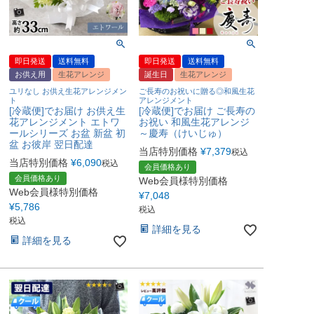
即日発送
送料無料
即日発送
送料無料
お供え用
生花アレンジ
誕生日
生花アレンジ
ユリなし お供え生花アレンジメン
ご長寿のお祝いに贈る◎和風生花
ト
アレンジメント
[冷蔵便]でお届け お供え生
[冷蔵便]でお届け ご長寿の
花アレンジメント エトワ
お祝い 和風生花アレンジ
ールシリーズ お盆 新盆 初
～慶寿（けいじゅ）
盆 お彼岸 翌日配達
当店特別価格
¥
7,379
税込
当店特別価格
¥
6,090
税込
会員価格あり
会員価格あり
Web会員様特別価格
Web会員様特別価格
¥
7,048
¥
5,786
税込
税込
詳細を見る
詳細を見る