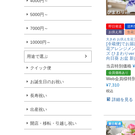
4000円～
5000円～
即日発送
送料
7000円～
お供え用
生花
大きめ お供え生花
10000円～
[冷蔵便]でお届
花アレンジメン
ズ ひまわりve
用途で選ぶ
向日葵 お盆 新
当店特別価格
¥
クイック便
会員価格あり
Web会員様特
お誕生日のお祝い
¥
7,310
税込
長寿祝い
詳細を見る
出産祝い
開店・移転・引越し祝い