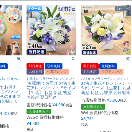
無料
即日発送
送料無料
即日発送
送料無料
お供え用
生花アレンジ
お供え用
生花アレンジ
べるお供えのお
お供えのフラワーアレンジメント
お供えのフラワーアレンジメント
[冷蔵便]でお届け お供え生
お供え生花アレンジメント
け お供え
花アレンジメント Sサイズ
S.pシリーズ 【生花】 お盆
レンジメン
【生花】 お盆 新盆 初盆
新盆 初盆 お彼岸 翌日配達
 そのままブ
お彼岸 翌日配達
当店特別価格
¥
3,980
税込
虹の橋シリ
当店特別価格
¥
4,980
税込
ル
会員価格あり
会員価格あり
Web会員様特別価格
4,310
税込
Web会員様特別価格
¥
3,781
¥
4,864
税込
別価格
税込