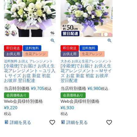
即日発送
送料無料
即日発送
送料無料
お供え用
生花アレンジ
お供え用
生花アレンジ
送料無料 お供え アレンジメント
大きめ お供え生花アレンジメント
[冷蔵便]でお届け お供え生
[冷蔵便]でお届け お供え生
花アレンジメント～ユリ入
花アレンジメント～Ｍサイ
Ｌサイズ お盆 新盆 初盆
ズ お盆 新盆 初盆 お彼岸
お彼岸 翌日配達
翌日配達
当店特別価格
¥
9,705
当店特別価格
¥
6,980
税込
税込
会員価格あり
会員価格あり
Web会員様特別価格
Web会員様特別価格
¥
9,220
¥
6,930
税込
税込
詳細を見る
詳細を見る