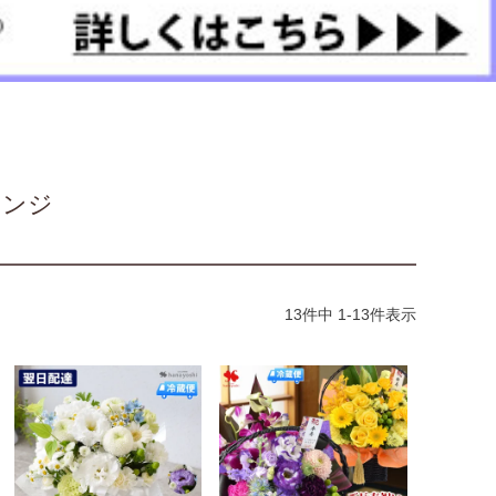
レンジ
13
件中
1
-
13
件表示