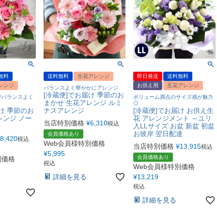
無料
送料無料
生花アレンジ
即日発送
送料無料
レンジ
お供え用
生花アレンジ
バランスよく華やかにアレンジ
[冷蔵便]でお届け 季節のお
がバランスよく
ボリューム満点のサイズ感が魅力
まかせ 生花アレンジ ルミ
◎
け 季節のお
ナスアレンジ
[冷蔵便]でお届け お供え生
レンジ ノー
花 アレンジメント ～ユリ
当店特別価格
¥
6,310
税込
入LLサイズ お盆 新盆 初盆
お彼岸 翌日配達
会員価格あり
8,420
税込
Web会員様特別価格
当店特別価格
¥
13,915
税込
¥
5,995
会員価格あり
別価格
税込
Web会員様特別価格
詳細を見る
¥
13,219
税込
詳細を見る