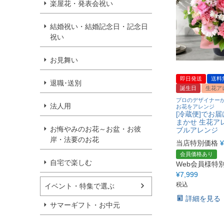
楽屋花・発表会祝い
結婚祝い・結婚記念日・記念日
祝い
お見舞い
即日発送
送料
退職･送別
誕生日
生花ア
プロのデザイナー
法人用
お花をアレンジ
[冷蔵便]でお届
まかせ 生花ア
お悔やみのお花～お盆・お彼
ブルアレンジ
岸・法要のお花
当店特別価格
¥
会員価格あり
自宅で楽しむ
Web会員様特
¥
7,999
税込
イベント・特集で選ぶ
詳細を見る
サマーギフト・お中元