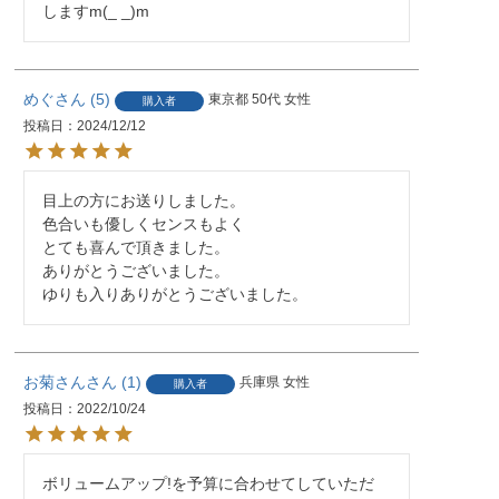
しますm(_ _)m
めぐ
5
東京都
50代
女性
購入者
投稿日
2024/12/12
目上の方にお送りしました。

色合いも優しくセンスもよく

とても喜んで頂きました。

ありがとうございました。

ゆりも入りありがとうございました。
お菊さん
1
兵庫県
女性
購入者
投稿日
2022/10/24
ボリュームアップ!を予算に合わせてしていただ