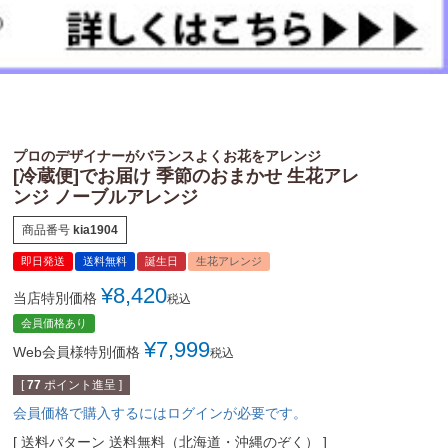
プロのデザイナーがバランスよくお花をアレンジ
[冷蔵便]でお届け 季節のおまかせ 生花アレ
ンジ ノーブルアレンジ
商品番号
kia1904
即日発送
送料無料
誕生日
生花アレンジ
¥
8,420
当店特別価格
税込
会員価格あり
¥
7,999
Web会員様特別価格
税込
[
77
ポイント進呈 ]
会員価格で購入するにはログインが必要です。
送料パターン
送料無料（北海道・沖縄のぞく）