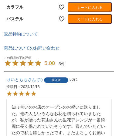
カラフル
カートに入れる
パステル
カートに入れる
返品特約について
商品についてのお問い合わせ
5.00
3
けいともも
1
50代
購入者
投稿日
2024/12/18
知り合いのお店のオープンのお祝いに送りまし
た。他の人もいろんなお花を贈られていました
が、私が贈った花由さんの生花アレンジが一番綺
麗に長く保たれていたそうです。喜んでいただい
たので私も嬉しかったです。またよろしくお願い