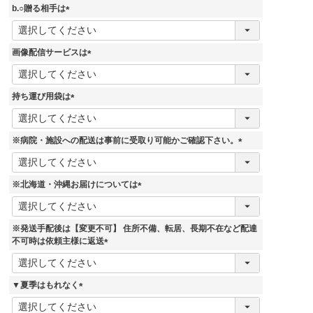
須
b.○贈る相手は
)
(
必
須
画像配信サービスは
)
(
必
須
持ち運び用袋は
)
(
必
須
※病院・施設への配送は事前に受取り可能かご確認下さい。
)
(
必
須
※北海道・沖縄お届けについては
)
(
必
須
※発送手配後は【変更不可】 住所不備、転居、長期不在など配達
)
不可時は依頼主様に返送
(
必
須
▼夏季はもれなく
)
(
必