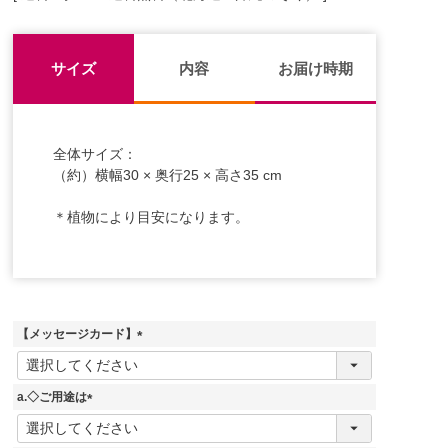
サイズ
内容
お届け時期
全体サイズ：
（約）横幅30 × 奥行25 × 高さ35 cm
＊植物により目安になります。
【メッセージカード】
(
必
須
a.◇ご用途は
)
(
必