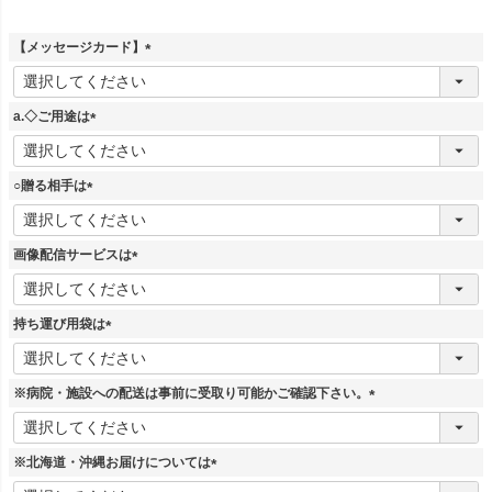
【メッセージカード】
(
必
須
a.◇ご用途は
)
(
必
須
○贈る相手は
)
(
必
須
画像配信サービスは
)
(
必
須
持ち運び用袋は
)
(
必
須
※病院・施設への配送は事前に受取り可能かご確認下さい。
)
(
必
須
※北海道・沖縄お届けについては
)
(