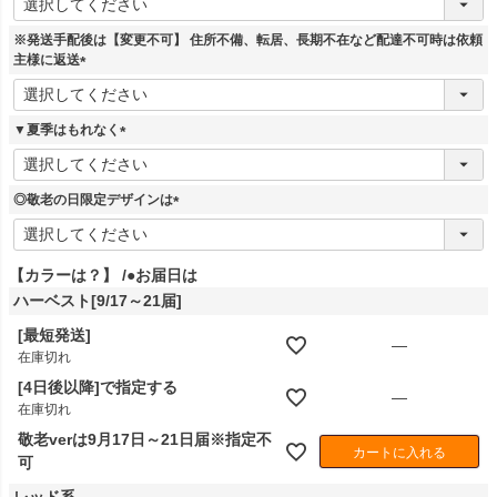
必
須
※発送手配後は【変更不可】 住所不備、転居、長期不在など配達不可時は依頼
)
主様に返送
(
必
須
▼夏季はもれなく
)
(
必
須
◎敬老の日限定デザインは
)
(
必
須
【カラーは？】
●お届日は
)
ハーベスト[9/17～21届]
[最短発送]
—
在庫切れ
[4日後以降]で指定する
—
在庫切れ
敬老verは9月17日～21日届※指定不
カートに入れる
可
レッド系